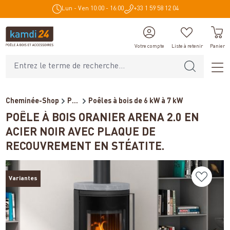
Lun - Ven 10:00 - 16:00
+33 1 59 58 12 04
tenu principal
Votre compte
Liste à retenir
Panier
Cheminée-Shop
Poêles et cheminées
Poêles à bois de 6 kW à 7 kW
POÊLE À BOIS ORANIER ARENA 2.0 EN
ACIER NOIR AVEC PLAQUE DE
RECOUVREMENT EN STÉATITE.
Variantes