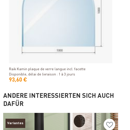
Raik 
Détails
Dispon
Raik Kamin plaque de verre langue incl. facette
Disponible, délai de livraison : 1 à 3 jours
93,60 €
28,
ANDERE INTERESSIERTEN SICH AUCH
DAFÜR
Variantes