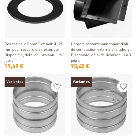
Détails
Détails
Rosace pour Color Flex noir Ø 125
Hergom raccord pour apport d'air
mm pour raccord d'air extérieur
de combustion externe Craftsbury
Disponible, délai de livraison : 1 à 3
et Shelburne
Disponible, délai de livraison : 1 à 3
jours
jours
19,69 €
93,45 €
Variantes
Variantes
Détails
Détails