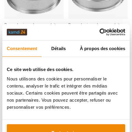
Détails
Détails
Raccord universel pour conduit
Raccord universel pour conduit
flexible en aluminium Ø 100 mm
flexible en aluminium Ø 150 mm
Disponible, délai de livraison : 1 à 3
Disponible, délai de livraison : 1 à 3
jours
jours
14,19 €
14,19 €
Consentement
Détails
À propos des cookies
Ce site web utilise des cookies.
Nous utilisons des cookies pour personnaliser le
contenu, analyser le trafic et intégrer des médias
sociaux. Certains cookies peuvent être partagés avec
nos partenaires. Vous pouvez accepter, refuser ou
personnaliser vos préférences.
Détails
Détails
Raccord d'air extérieur Ø 150 mm
raccord d'air frais chauffant Warm-
Up Ø 80/100 mm
Disponible, délai de livraison : 1 à 3
Disponible, délai de livraison : 1 à 3