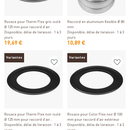
Détails
Détails
Rosace pour Therm Flex gris isolé
Raccord en aluminium flexible Ø 80
Ø 125 mm pour raccord d'air
mm
extérieur
Disponible, délai de livraison : 1 à 3
Disponible, délai de livraison : 1 à 3
jours
jours
19,69 €
10,89 €
Variantes
Variantes
Détails
Détails
Rosace pour Therm Flex noir isolé
Rosace pour Color Flex noir Ø 100
Ø 125 mm pour raccord d'air
mm pour raccord d'air extérieur
extérieur
Disponible, délai de livraison : 1 à 3
Disponible, délai de livraison : 1 à 3