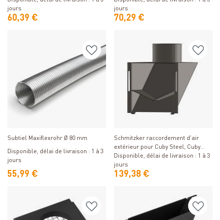
jours
jours
60,39 €
70,29 €
Détails
Détails
Subtiel Maxiflexrohr Ø 80 mm
Schmitzker raccordement d'air
extérieur pour Cuby Steel, Cuby
Disponible, délai de livraison : 1 à 3
Grid et Cuby Stripe
Disponible, délai de livraison : 1 à 3
jours
jours
55,99 €
139,38 €