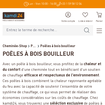
Lun - Ven 10:00 - 16:00
+33 1 59 58 12 04
tenu principal
Votre compte
Liste à retenir
Panier
Cheminée-Shop
Poêles et cheminées
Poêles à bois bouilleur
POÊLES À BOIS BOUILLEUR
Avec un poêle à bois bouilleur, vous profitez de la
chaleur et
du confort
d'une cheminée tout en bénéficiant d'un soutien
de chauffage
efficace et respectueux de l'environnement
.
Ces poêles à bois combinent la chaleur rayonnante agréable
du feu avec la capacité de soutenir l'ensemble de votre
système de chauffage, ce qui vous permet de réaliser des
économies considérables sur les coûts de chauffage. Chez
kamdi24, vous trouverez une
séléction exclusive
de poêles à