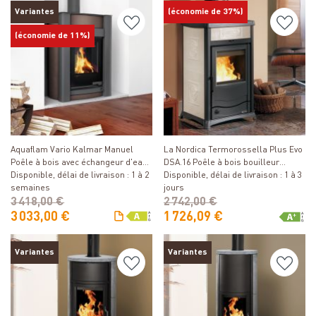
Variantes
(économie de 37%)
(économie de 11%)
Détails
Détails
Aquaflam Vario Kalmar Manuel
La Nordica Termorossella Plus Evo
Poêle à bois avec échangeur d'eau
DSA.16 Poêle à bois bouilleur
Marron 11/7 kW
Disponible, délai de livraison : 1 à 2
Liberty Panna
Disponible, délai de livraison : 1 à 3
semaines
jours
3 418,00 €
2 742,00 €
3 033,00 €
1 726,09 €
Variantes
Variantes