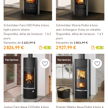
Détails
Détails
Schmitzker Faro H2O Poêle à bois
Schmitzker Vitoria Poêle à bois
hydro pierre ollaire
avec échangeur d'eau en stéatite.
Disponible, délai de livraison : 1 à 3
Disponible, délai de livraison : 1 à 3
jours
jours
Variantes de
2 422,99 €
Variantes de
2 826,99 €
2 826,99 €
2 927,99 €
Variantes
Variantes
Détails
Détails
Justus Faro Aqua 2.0 Poêle à bois
Oranier Hektos Aqua Poêle à bois à