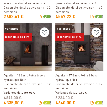
avec circulation d'eau Acier Noir
gazéification d'eau Acier Noir /
Disponible, délai de livraison : 1 à 2
Pierre ollaire
Disponible, délai de livraison : 1 à 2
semaines
semaines
2 682,61 €
4 557,22 €
Variantes
Variantes
(économie de 11%)
(économie de 11%)
Détails
Détails
Aquaflam 12 Basic Poêle à bois
Aquaflam 17 Basic Poêle à bois
hydraulique Noir
hydraulique Noir
Disponible, délai de livraison : 1 à 2
Disponible, délai de livraison : 1 à 2
semaines
semaines
Variantes de
4 104,00 €
Variantes de
4 419,00 €
4 891,00 €
5 234,00 €
4 335,00 €
4 640,00 €