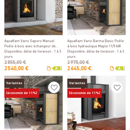
Détails
Détails
Aquaflam Vario Saporo Manuel
Aquaflam Vario Barma Basic Poêle
Poêle à bois avec échangeur de
à bois hydraulique Maple 11/5 kW
chaleur Gris 11/5 kW
Disponible, délai de livraison : 1 à 3
Disponible, délai de livraison : 1 à 3
jours
jours
2 855,00 €
2 975,00 €
2 540,00 €
2 645,00 €
Variantes
Variantes
(économie de 11%)
(économie de 11%)