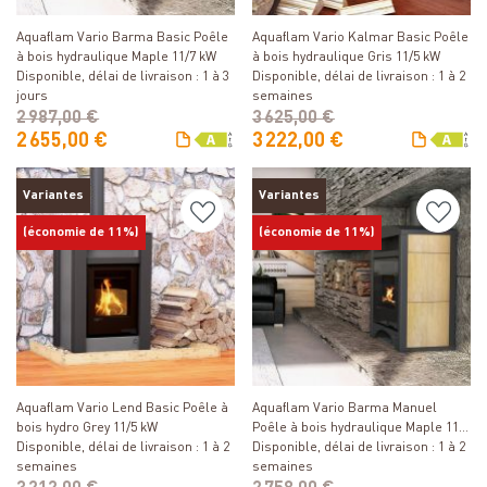
Détails
Détails
Aquaflam Vario Barma Basic Poêle
Aquaflam Vario Kalmar Basic Poêle
à bois hydraulique Maple 11/7 kW
à bois hydraulique Gris 11/5 kW
Disponible, délai de livraison : 1 à 3
Disponible, délai de livraison : 1 à 2
jours
semaines
2 987,00 €
3 625,00 €
2 655,00 €
3 222,00 €
Variantes
Variantes
(économie de 11%)
(économie de 11%)
Détails
Détails
Aquaflam Vario Lend Basic Poêle à
Aquaflam Vario Barma Manuel
bois hydro Grey 11/5 kW
Poêle à bois hydraulique Maple 11/5
Disponible, délai de livraison : 1 à 2
kW
Disponible, délai de livraison : 1 à 2
semaines
semaines