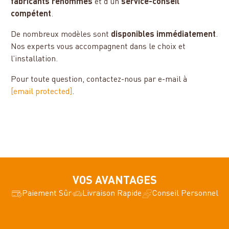
fabricants renommés
et d’un
service-conseil
compétent
.
De nombreux modèles sont
disponibles immédiatement
.
Nos experts vous accompagnent dans le choix et
l’installation.
Pour toute question, contactez-nous par e-mail à
[email protected]
.
VOS AVANTAGES
Paiement Sûr
Livraison Rapide
Conseil Personnel