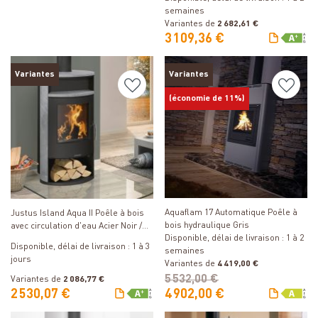
semaines
Variantes de
2 682,61 €
3 109,36 €
Variantes
Variantes
(économie de 11%)
Détails
Détails
Aquaflam 17 Automatique Poêle à
Justus Island Aqua II Poêle à bois
bois hydraulique Gris
avec circulation d'eau Acier Noir /
Disponible, délai de livraison : 1 à 2
Pierre ollaire
Disponible, délai de livraison : 1 à 3
semaines
jours
Variantes de
4 419,00 €
5 532,00 €
Variantes de
2 086,77 €
2 530,07 €
4 902,00 €