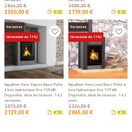
semaines
semaines
2 866,00 €
3 085,00 €
2 550,00 €
2 739,00 €
Variantes
Variantes
(économie de 11%)
(économie de 11%)
Détails
Détails
Aquaflam Vario Saporo Basic Poêle
Aquaflam Vario Lend Basic Poêle à
à bois hydraulique Gris 11/5 kW
bois hydraulique Gris 11/7 kW
Disponible, délai de livraison : 1 à 2
Disponible, délai de livraison : 1 à 3
semaines
jours
3 073,00 €
3 224,00 €
2 729,00 €
2 865,00 €