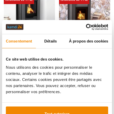
Détails
Détails
Consentement
Détails
À propos des cookies
Aquaflam Vario Kalmar Manuel
Aquaflam Vario Lend Manuel Poêle
Poêle à bois avec échangeur de
à bois avec échangeur thermique
chaleur Gris 11/7 kW
Disponible, délai de livraison : 1 à 2
Gris 11/5 kW
Disponible, délai de livraison : 1 à 2
semaines
semaines
Ce site web utilise des cookies.
3 418,00 €
2 998,00 €
3 033,00 €
2 666,00 €
Nous utilisons des cookies pour personnaliser le
contenu, analyser le trafic et intégrer des médias
Variantes
Variantes
sociaux. Certains cookies peuvent être partagés avec
nos partenaires. Vous pouvez accepter, refuser ou
(économie de 11%)
(économie de 11%)
personnaliser vos préférences.
Tout autoriser