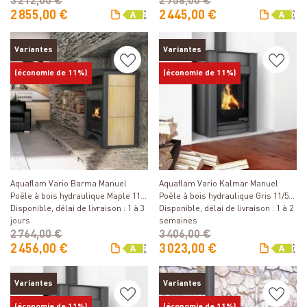
3 212,00 €
2 758,00 €
2 855,00 €
2 445,00 €
Variantes
Variantes
(économie de 11%)
(économie de 11%)
Détails
Détails
Aquaflam Vario Barma Manuel
Aquaflam Vario Kalmar Manuel
Poêle à bois hydraulique Maple 11/7
Poêle à bois hydraulique Gris 11/5
kW
Disponible, délai de livraison : 1 à 3
kW
Disponible, délai de livraison : 1 à 2
jours
semaines
2 764,00 €
3 406,00 €
2 456,00 €
3 023,00 €
Variantes
Variantes
(économie de 11%)
(économie de 11%)