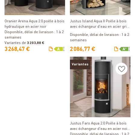
Détails
Détails
Oranier Arena Aqua 2.0 poêle à bois
Justus Island Aqua II Poêle à bois
hydraulique en acier noir
avec échangeur d'eau en acier gris
Disponible, délai de livraison : 1 à 2
fonte
Disponible, délai de livraison : 1 à 2
semaines
semaines
Variantes de
3 203,88 €
3 268,47 €
2 086,77 €
Variantes
Détails
Justus Faro Aqua 2.0 Poêle à bois
avec échangeur d'eau en acier noir
avec revêtement en stéatite.
Disponible, délai de livraison : 1 à 2