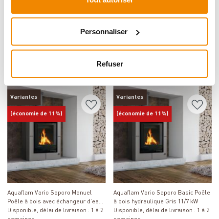
Détails
Détails
Aquaflam Vario Lend Manuel Poêle
Aquaflam Vario Kalmar Basic Poêle
Personnaliser
à bois hydraulique Gris 11/7 kW
à bois hydraulique Gris 11/7 kW
Disponible, délai de livraison : 1 à 2
Disponible, délai de livraison : 1 à 3
semaines
jours
3 011,00 €
3 636,00 €
Refuser
2 676,00 €
3 233,00 €
Variantes
Variantes
(économie de 11%)
(économie de 11%)
Détails
Détails
Aquaflam Vario Saporo Manuel
Aquaflam Vario Saporo Basic Poêle
Poêle à bois avec échangeur d'eau
à bois hydraulique Gris 11/7 kW
Gris 11/7 kW
Disponible, délai de livraison : 1 à 2
Disponible, délai de livraison : 1 à 2