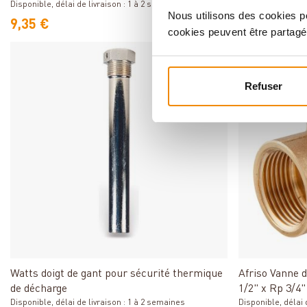
Disponible, délai de livraison : 1 à 2 semaines
Disponible, délai 
Nous utilisons des cookies po
9,35 €
138,60 €
cookies peuvent être partagé
Refuser
Détails
Watts doigt de gant pour sécurité thermique
Afriso Vanne 
de décharge
1/2" x Rp 3/4"
Disponible, délai de livraison : 1 à 2 semaines
Disponible, délai d