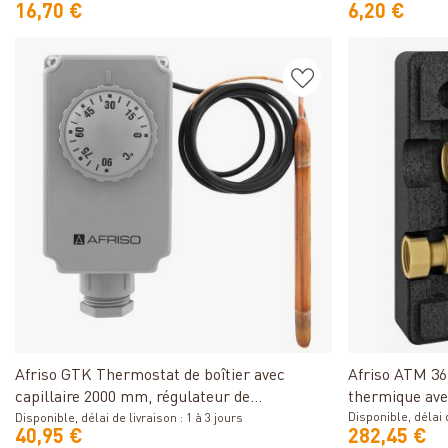
16,70 €
6,20 €
Détails
Afriso GTK Thermostat de boîtier avec
Afriso ATM 3
capillaire 2000 mm, régulateur de
thermique ave
température
d'eau
Disponible, délai d
Disponible, délai de livraison : 1 à 3 jours
40,95 €
282,45 €