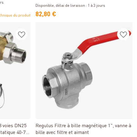
urs
G 1 pouce pour 45°C
Disponible, délai de livraison : 1 à 3 jours
82,80 €
chnique du produit
Détails
3 voies DN25
Regulus Filtre à bille magnétique 1", vanne à
tatique 40-70
bille avec filtre et aimant