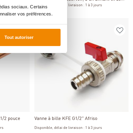
urs
vannes à bille pour chaudière à gaz
Disponible, délai de livraison : 1 à 3 jours
médias sociaux. Certains
96,00 €
nnaliser vos préférences.
Tout autoriser
Détails
 1/2 pouce
Vanne à bille KFE G1/2" Afriso
urs
Disponible, délai de livraison : 1 à 3 jours