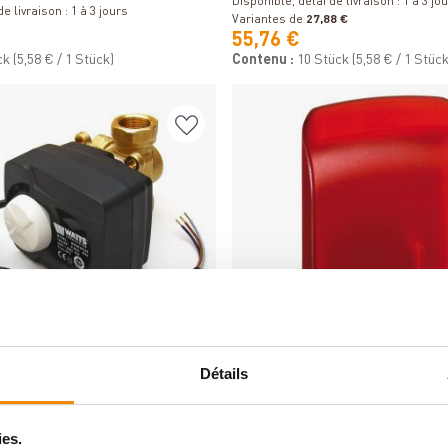
Disponible, délai de livraison : 1 à 3 jo
e livraison : 1 à 3 jours
Variantes de
27,88 €
55,76 €
ck
(5,58 € / 1 Stück)
Contenu :
10 Stück
(5,58 € / 1 Stück
Détails
Détails
Détails
oies avec servomoteur DN20,
Module d'alarme Resol - AM1
ies.