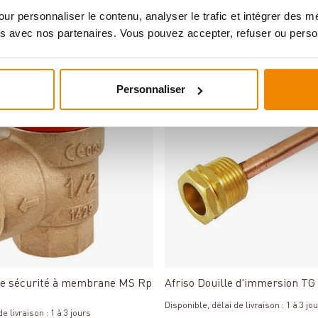
Disponible, délai de livraison : 1 à 3 jo
de livraison : 1 à 2 semaines
ur personnaliser le contenu, analyser le trafic et intégrer des 
133,20 €
s avec nos partenaires. Vous pouvez accepter, refuser ou perso
Personnaliser
Détails
Détails
de sécurité à membrane MS Rp
Afriso Douille d'immersion TG
Disponible, délai de livraison : 1 à 3 jo
e livraison : 1 à 3 jours