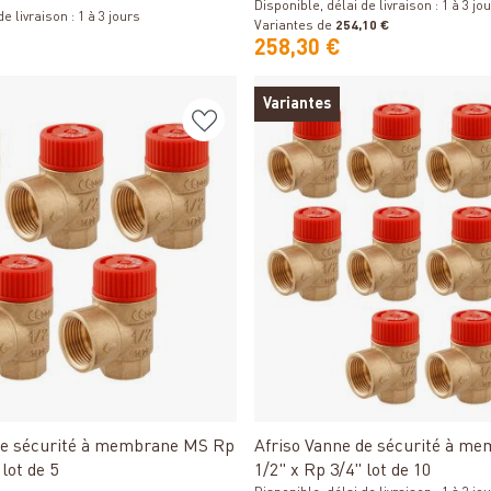
r 55°C
°C
Disponible, délai de livraison : 1 à 3 jo
e livraison : 1 à 3 jours
Variantes de
254,10 €
258,30 €
Variantes
Détails
Détails
de sécurité à membrane MS Rp
Afriso Vanne de sécurité à m
lot de 5
1/2" x Rp 3/4" lot de 10