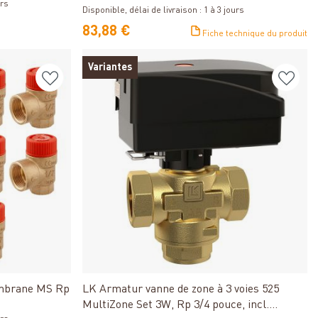
urs
Disponible, délai de livraison : 1 à 3 jours
83,88 €
Fiche technique du produit
Variantes
Détails
embrane MS Rp
LK Armatur vanne de zone à 3 voies 525
MultiZone Set 3W, Rp 3/4 pouce, incl.