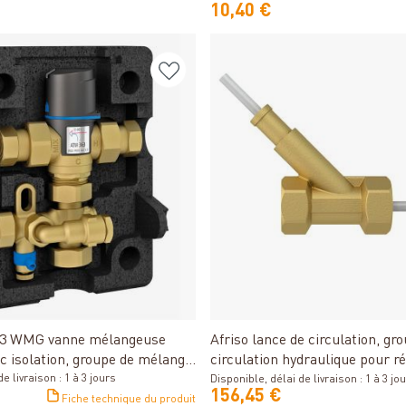
10,40 €
Détails
Détails
63 WMG vanne mélangeuse
Afriso lance de circulation, gr
c isolation, groupe de mélange
circulation hydraulique pour r
e livraison : 1 à 3 jours
hygiénique
Disponible, délai de livraison : 1 à 3 jo
156,45 €
Fiche technique du produit