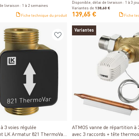
Disponible, délai de livraison : 1 à 3 jo
de livraison : 1 à 2 semaines
Variantes de
138,60 €
139,65 €
Fiche technique du produit
Fiche te
Variantes
Détails
Détails
à 3 voies régulée
ATMOS vanne de répartition à 
t LK Armatur 821 ThermoVar
avec 3 raccords + tête thermos