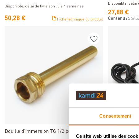
Disponible, délai d
Disponible, délai de livraison : 3 à 4 semaines
27,88 €
50,28 €
Contenu :
5 Stü
Fiche technique du produit
Consentement
Détails
Douille d'immersion TG 1/2 pouce Watts
Mélangeur 3 v
Ce site web utilise des cook
3/4 pouce