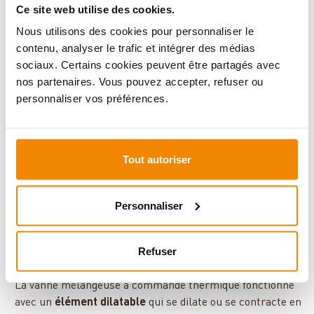
pour les systèmes
Ce site web utilise des cookies.
de chauffage à eau
Nous utilisons des cookies pour personnaliser le
chaude avec
contenu, analyser le trafic et intégrer des médias
régulation de
sociaux. Certains cookies peuvent être partagés avec
vitesse intégrée.
nos partenaires. Vous pouvez accepter, refuser ou
personnaliser vos préférences.
Installation d'une élévation de retour
L'élévation de retour est généralement réalisée en
intégrant une vanne mélangeuse comme composant
Tout autoriser
séparé
entre le ballon tampon et le foyer
. Pour obtenir
une efficacité optimale, cette vanne doit être installée
Personnaliser
aussi près que possible de la cheminée à bois ou du
poêle à granulés
. Grâce à la courte conduite
d'alimentation, le volume d'eau à chauffer pendant la
Refuser
phase de démarrage est maintenu faible.
La vanne mélangeuse à commande thermique fonctionne
avec un
élément dilatable
qui se dilate ou se contracte en