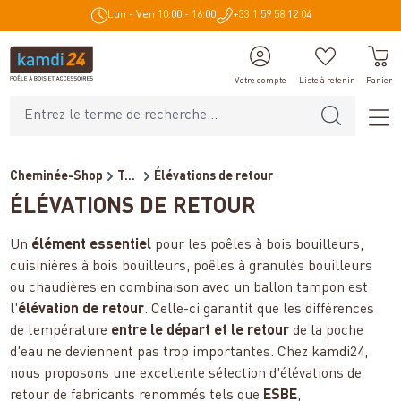
Lun - Ven 10:00 - 16:00
+33 1 59 58 12 04
tenu principal
Votre compte
Liste à retenir
Panier
Cheminée-Shop
Technique de chauffage
Élévations de retour
ÉLÉVATIONS DE RETOUR
Un
élément essentiel
pour les poêles à bois bouilleurs,
cuisinières à bois bouilleurs, poêles à granulés bouilleurs
ou chaudières en combinaison avec un ballon tampon est
l'
élévation de retour
. Celle-ci garantit que les différences
de température
entre le départ et le retour
de la poche
d'eau ne deviennent pas trop importantes. Chez kamdi24,
nous proposons une excellente sélection d'élévations de
retour de fabricants renommés tels que
ESBE
,