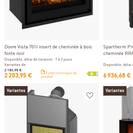
Détails
Dovre Vista 701I insert de cheminée à bois
Spartherm Pr
fonte noir
cheminée RR
Disponible, délai de livraison : 1 à 3 jours
Disponible, délai 
Variantes de
2 182,95 €
Fiche technique du
2 203,95 €
6 936,68 €
produit
Variantes
Variantes