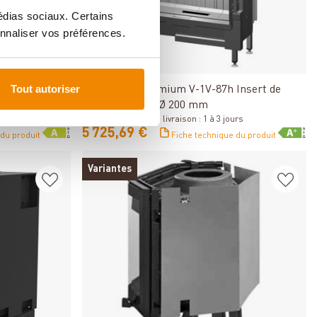
médias sociaux. Certains
nnaliser vos préférences.
Détails
Tout autoriser
rt de
Spartherm Premium V-1V-87h Insert de
cheminée RRA Ø 200 mm
urs
Disponible, délai de livraison : 1 à 3 jours
5 725,69 €
 du produit
Fiche technique du produit
Variantes