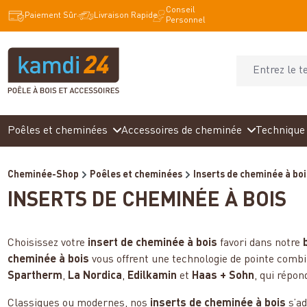
Conseil
recherche
Passer à la navigation principale
Paiement Sûr
Livraison Rapide
Personnel
Poêles et cheminées
Accessoires de cheminée
Technique 
Cheminée-Shop
Poêles et cheminées
Inserts de cheminée à boi
INSERTS DE CHEMINÉE À BOIS
Choisissez votre
insert de cheminée à bois
favori dans notre
cheminée à bois
vous offrent une technologie de pointe combi
Spartherm
,
La Nordica
,
Edilkamin
et
Haas + Sohn
, qui répon
Classiques ou modernes, nos
inserts de cheminée à bois
s’ad