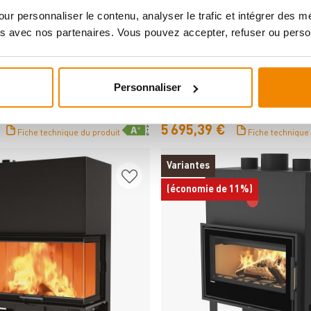
ur personnaliser le contenu, analyser le trafic et intégrer des 
s avec nos partenaires. Vous pouvez accepter, refuser ou perso
Détails
Détails
Personnaliser
emium A-U-50h Insert de
Spartherm Arte U-50h-4S inse
A Ø 200 mm
cheminée RRA Ø 250 mm
de livraison : 3 à 4 semaines
Disponible, délai de livraison : 1 à 3 jo
5 695,39 €
Fiche technique du produit
Fiche technique
Variantes
(économie de 11%)