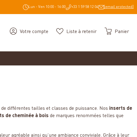
Lun - Ven 10:00 - 16:00
+33 1 59 58 12 04
[email protected]
Votre compte
Liste à retenir
Panier
de différentes tailles et classes de puissance. Nos
inserts de
ts de cheminée à bois
de marques renommées telles que
aleur agréable ainsi qu’une ambiance conviviale. Grâce à leur