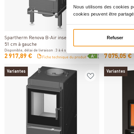
Nous utilisons des cookies po
cookies peuvent être partagé
Détails
Refuser
Spartherm Renova B-Air insert de cheminée
Spartherm Pr
51 cm à gauche
cheminée RR
Disponible, délai de livraison : 3 à 4 semaines
Disponible, délai 
2 917,89 €
7 075,05 €
Fiche technique du produit
Variantes
Variantes