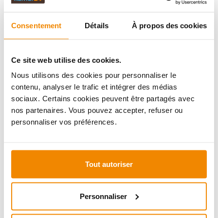
Consentement
Détails
À propos des cookies
Ce site web utilise des cookies.
Détails
Détails
Nous utilisons des cookies pour personnaliser le
Chaudière à gazéification de
Chaudière à gazéification du bois
contenu, analyser le trafic et intégrer des médias
charbon ATMOS KC 25 S
ATMOS GS25
sociaux. Certains cookies peuvent être partagés avec
Disponible, délai de livraison : 1 à 3
Disponible, délai de livraison : 1 à 3
nos partenaires. Vous pouvez accepter, refuser ou
jours
jours
3 148,95 €
6 539,40 €
personnaliser vos préférences.
Tout autoriser
Personnaliser