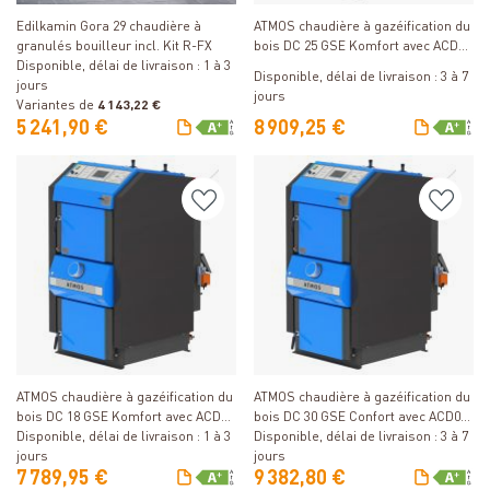
Edilkamin Gora 29 chaudière à
ATMOS chaudière à gazéification du
granulés bouilleur incl. Kit R-FX
bois DC 25 GSE Komfort avec ACD04
Disponible, délai de livraison : 1 à 3
et allumage automatique
Disponible, délai de livraison : 3 à 7
jours
jours
Variantes de
4 143,22 €
5 241,90 €
8 909,25 €
Détails
Détails
ATMOS chaudière à gazéification du
ATMOS chaudière à gazéification du
bois DC 18 GSE Komfort avec ACD04
bois DC 30 GSE Confort avec ACD04
et allumage automatique
Disponible, délai de livraison : 1 à 3
et allumage automatique
Disponible, délai de livraison : 3 à 7
jours
jours
7 789,95 €
9 382,80 €