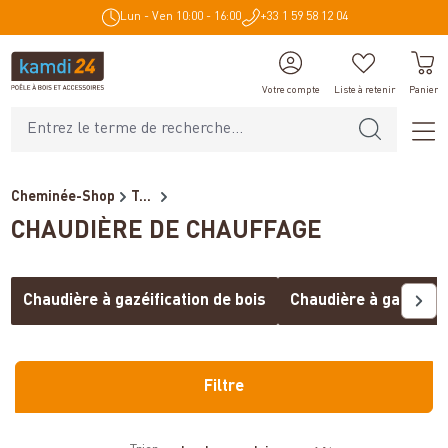
Lun - Ven 10:00 - 16:00
+33 1 59 58 12 04
tenu principal
Votre compte
Liste à retenir
Panier
Cheminée-Shop
Technique de chauffage
CHAUDIÈRE DE CHAUFFAGE
Chaudière à gazéification de bois
Chaudière à gazéific
Filtre