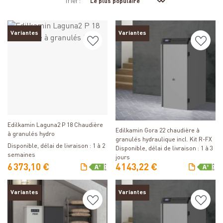
Trier:
Variantes
Variantes
Détails
Détails
Edilkamin Laguna2 P 18 Chaudière
Edilkamin Gora 22 chaudière à
à granulés hydro
granulés hydraulique incl. Kit R-FX
Disponible, délai de livraison : 1 à 2
Disponible, délai de livraison : 1 à 3
semaines
jours
6 373,10 €
4 143,22 €
Variantes
Variantes