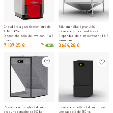
Détails
Détails
Chaudière à gazéification du bois
Edilkamin Silo à granulés -
ATMOS GS40
Réservoir pour chaudières à
Disponible, délai de livraison : 1 à 3
granulés de 4,2 à 6,7 t
Disponible, délai de livraison : 1 à 2
jours
semaines
7 187,25 €
3 664,28 €
Détails
Détails
Réservoir à granulés Edilkamin
Réservoir à pellets Edilkamin avec
avec une capacité de 500 kg.
une capacité de 250 kg.