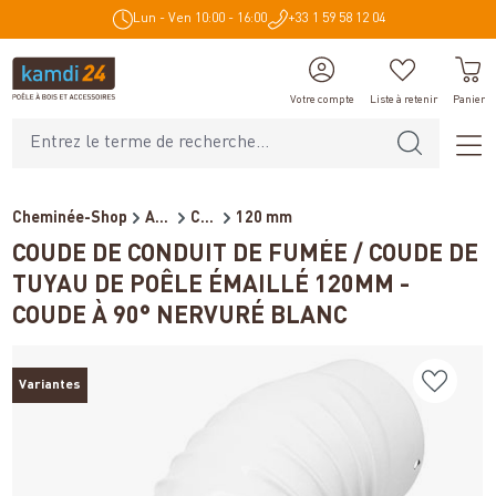
Lun - Ven 10:00 - 16:00
+33 1 59 58 12 04
tenu principal
Votre compte
Liste à retenir
Panier
Cheminée-Shop
Accessoires de cheminée
Conduits de fumée pour poêl...
120 mm
COUDE DE CONDUIT DE FUMÉE / COUDE DE
TUYAU DE POÊLE ÉMAILLÉ 120MM -
COUDE À 90° NERVURÉ BLANC
Variantes