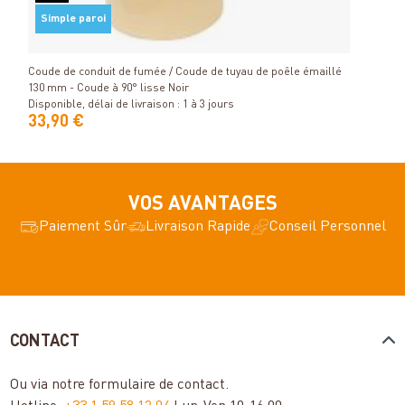
Simple paroi
Si
Détails
Coude de conduit de fumée / Coude de tuyau de poêle émaillé
Coude
130 mm - Coude à 90° lisse Noir
120 m
Disponible, délai de livraison : 1 à 3 jours
Dispon
33,90 €
40,
VOS AVANTAGES
Paiement Sûr
Livraison Rapide
Conseil Personnel
CONTACT
Ou via notre
formulaire de contact
.