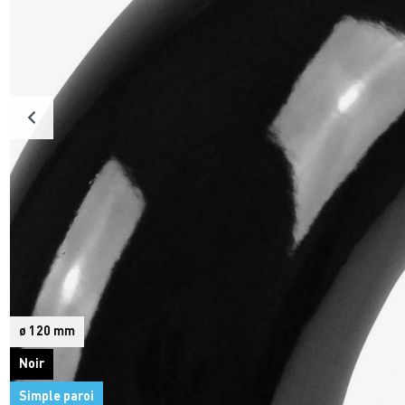
ø 120 mm
Noir
Simple paroi