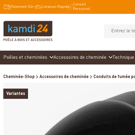
Conseil
recherche
Passer à la navigation principale
Paiement Sûr
Livraison Rapide
Personnel
Poêles et cheminées
Accessoires de cheminée
Technique 
Cheminée-Shop
Accessoires de cheminée
Conduits de fumée po
Variantes