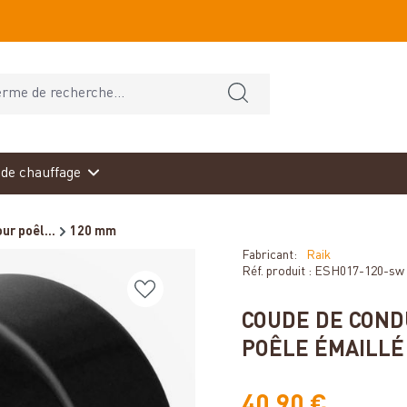
de chauffage
ur poêl...
120 mm
Fabricant:
Raik
Réf. produit :
ESH017-120-sw
COUDE DE COND
POÊLE ÉMAILLÉ 
40,90 €