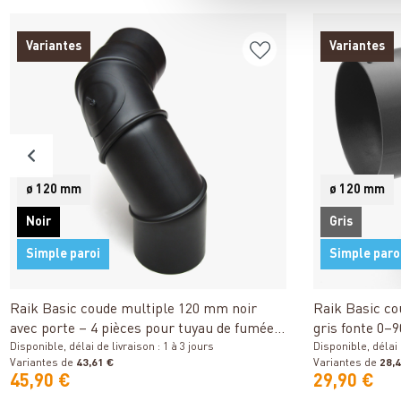
Variantes
Variantes
ø 120 mm
ø 120 mm
Noir
Gris
Simple paroi
Simple paro
Détails
Raik Basic coude multiple 120 mm noir
Raik Basic c
avec porte – 4 pièces pour tuyau de fumée /
gris fonte 0–
conduit de fumée
Disponible, délai de livraison : 1 à 3 jours
fumée / condu
Disponible, délai d
Variantes de
43,61 €
Variantes de
28,4
45,90 €
29,90 €