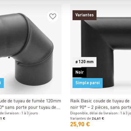
Variantes
ø 120 mm
Noir
i
Simple paroi
Détails
Détails
oude de tuyau de fumée 120mm
Raik Basic coude de tuyau d
90° sans porte pour tuyau de
noir 90° – 2 pièces, sans por
it de fumée
e livraison : 1 à 3 jours
de fumée / conduit de fumée
Disponible, délai de livraison : 1 à 3 j
1 €
Variantes de
24,61 €
25,90 €