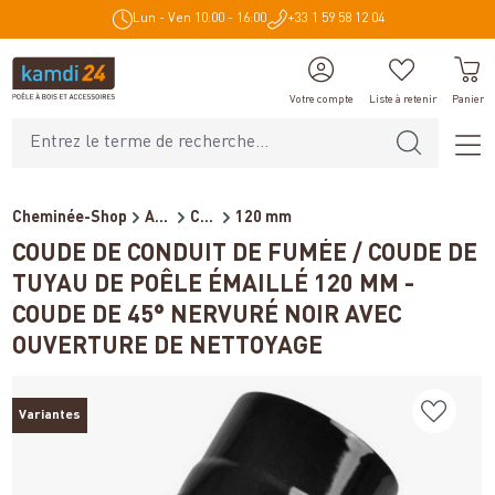
Lun - Ven 10:00 - 16:00
+33 1 59 58 12 04
tenu principal
Votre compte
Liste à retenir
Panier
Cheminée-Shop
Accessoires de cheminée
Conduits de fumée pour poêl...
120 mm
COUDE DE CONDUIT DE FUMÉE / COUDE DE
TUYAU DE POÊLE ÉMAILLÉ 120 MM -
COUDE DE 45° NERVURÉ NOIR AVEC
OUVERTURE DE NETTOYAGE
Variantes