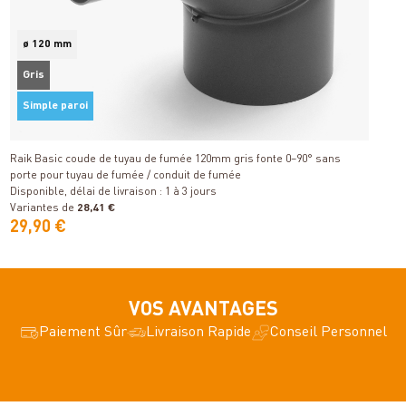
ø 120 mm
Gris
Simple paroi
Détails
Raik Basic coude de tuyau de fumée 120mm gris fonte 0–90° sans
R
porte pour tuyau de fumée / conduit de fumée
p
Disponible, délai de livraison : 1 à 3 jours
Di
Variantes de
28,41 €
V
29,90 €
2
VOS AVANTAGES
Paiement Sûr
Livraison Rapide
Conseil Personnel