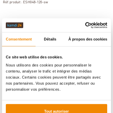
Réf. produit :
ESH048-120-sw
DESCRIPTION
Consentement
Détails
À propos des cookies
DONNÉES TECHNIQUES
Ce site web utilise des cookies.
Nous utilisons des cookies pour personnaliser le
ÉVALUATIONS (0)
contenu, analyser le trafic et intégrer des médias
sociaux. Certains cookies peuvent être partagés avec
nos partenaires. Vous pouvez accepter, refuser ou
INFORMATIONS IMPORTANTES
personnaliser vos préférences.
Imprimer la fiche article
Question sur l’article
Tout autoriser