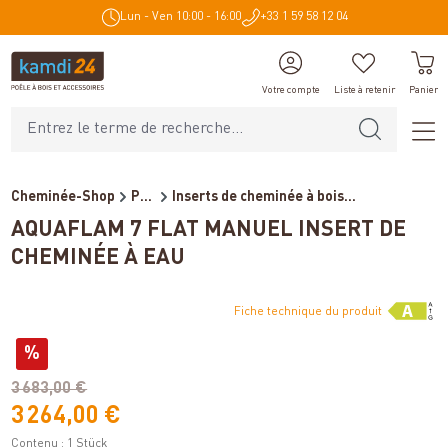
Lun - Ven 10:00 - 16:00
+33 1 59 58 12 04
tenu principal
Votre compte
Liste à retenir
Panier
Cheminée-Shop
Poêles et cheminées
Inserts de cheminée à bois...
AQUAFLAM 7 FLAT MANUEL INSERT DE
CHEMINÉE À EAU
Fiche technique du produit
Variantes
%
(économie de 15%)
3 683,00 €
3 264,00 €
Contenu :
1 Stück