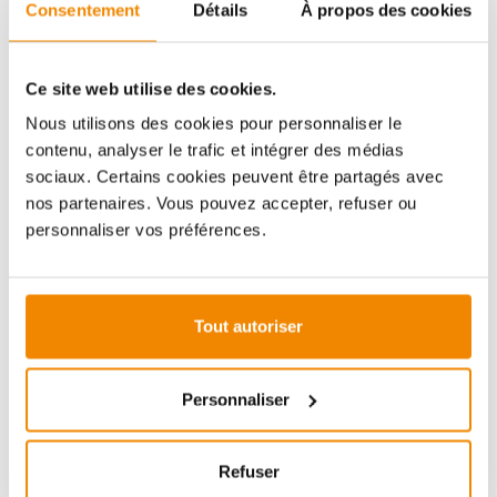
Aboubakar Fofana vous conseille volontiers sur le
Consentement
Détails
À propos des cookies
thème des poêles-cheminées. Aucune question ne
reste sans réponse, aucun problème n'est irrésolu.
Vous avez des questions sur nos produits? N'hésitez
Ce site web utilise des cookies.
pas à nous contacter:
Nous utilisons des cookies pour personnaliser le
E-mail :
[email protected]
contenu, analyser le trafic et intégrer des médias
Téléphone :
+33 1 59 58 12 04
sociaux. Certains cookies peuvent être partagés avec
nos partenaires. Vous pouvez accepter, refuser ou
personnaliser vos préférences.
ZUBEHÖR
Tout autoriser
(économie de 9%)
Personnaliser
Refuser