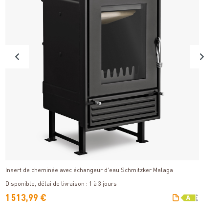
Détails
Insert de cheminée avec échangeur d'eau Schmitzker Malaga
S
Di
Disponible, délai de livraison : 1 à 3 jours
V
1 513,99 €
4