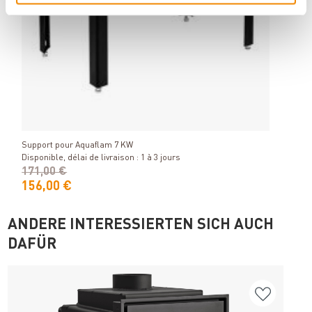
Raik 
forgé
Détails
Dispo
Support pour Aquaflam 7 KW
Disponible, délai de livraison : 1 à 3 jours
171,00 €
156,00 €
39,
ANDERE INTERESSIERTEN SICH AUCH
DAFÜR