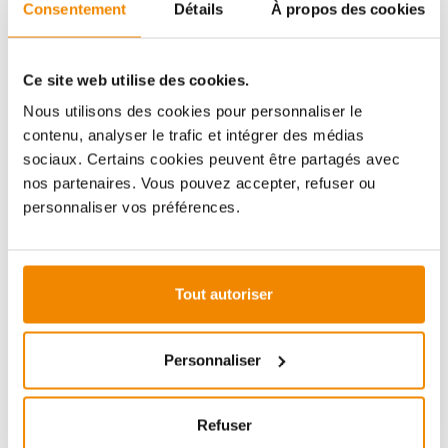
Aboubakar Fofana vous conseille volontiers sur le
Consentement
Détails
À propos des cookies
thème des poêles-cheminées. Aucune question ne
reste sans réponse, aucun problème n'est irrésolu.
Vous avez des questions sur nos produits? N'hésitez
Ce site web utilise des cookies.
pas à nous contacter:
Nous utilisons des cookies pour personnaliser le
E-mail :
[email protected]
contenu, analyser le trafic et intégrer des médias
Téléphone :
+33 1 59 58 12 04
sociaux. Certains cookies peuvent être partagés avec
nos partenaires. Vous pouvez accepter, refuser ou
personnaliser vos préférences.
ZUBEHÖR
Tout autoriser
(économie de 9%)
Personnaliser
Refuser