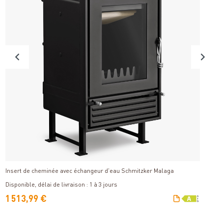
Détails
Insert de cheminée avec échangeur d'eau Schmitzker Malaga
Ju
Di
Disponible, délai de livraison : 1 à 3 jours
V
1 513,99 €
1