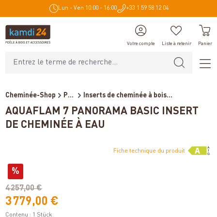
Lun - Ven 10:00 - 16:00
+33 1 59 58 12 04
tenu principal
Votre compte
Liste à retenir
Panier
Cheminée-Shop
Poêles et cheminées
Inserts de cheminée à bois...
AQUAFLAM 7 PANORAMA BASIC INSERT
DE CHEMINÉE À EAU
Fiche technique du produit
Variantes
%
(économie de 15%)
4 257,00 €
3 779,00 €
Contenu :
1 Stück