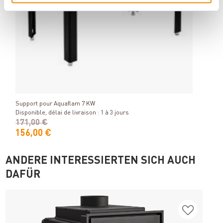
Raik 
poign
Détails
Dispon
Support pour Aquaflam 7 KW
Disponible, délai de livraison : 1 à 3 jours
171,00 €
156,00 €
29,
ANDERE INTERESSIERTEN SICH AUCH
DAFÜR