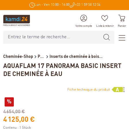
Lun - Ven 10:00 - 16:00
+33 1 59 58 12 04
tenu principal
Votre compte
Liste à retenir
Panier
Cheminée-Shop
Poêles et cheminées
Inserts de cheminée à bois...
AQUAFLAM 17 PANORAMA BASIC INSERT
DE CHEMINÉE À EAU
Fiche technique du produit
Variantes
%
(économie de 15%)
4 654,00 €
4 125,00 €
Contenu :
1 Stück