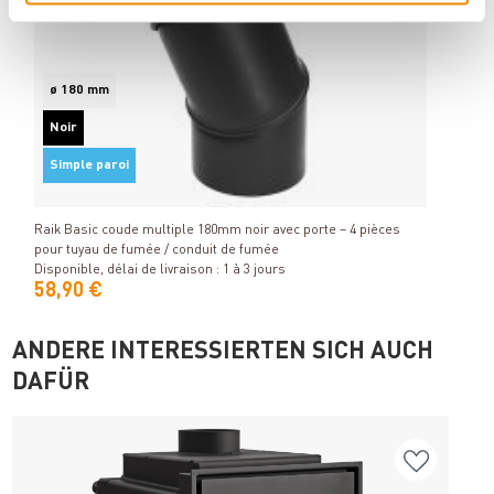
No
Si
ø 180 mm
Noir
Raik 
soudé
Simple paroi
Détails
Dispon
Raik Basic coude multiple 180mm noir avec porte – 4 pièces
pour tuyau de fumée / conduit de fumée
Disponible, délai de livraison : 1 à 3 jours
58,90 €
68,
ANDERE INTERESSIERTEN SICH AUCH
DAFÜR