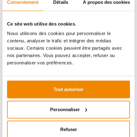
Consentement
Détails
À propos des cookies
Aboubakar Fofana vous conseille volontiers sur le
thème des poêles-cheminées. Aucune question ne
reste sans réponse, aucun problème n'est irrésolu.
Vous avez des questions sur nos produits? N'hésitez
Ce site web utilise des cookies.
pas à nous contacter:
Nous utilisons des cookies pour personnaliser le
E-mail :
[email protected]
contenu, analyser le trafic et intégrer des médias
Téléphone :
+33 1 59 58 12 04
sociaux. Certains cookies peuvent être partagés avec
nos partenaires. Vous pouvez accepter, refuser ou
personnaliser vos préférences.
ZUBEHÖR
Tout autoriser
Personnaliser
Refuser
ø 