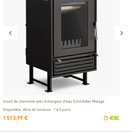
Détails
Insert de cheminée avec échangeur d'eau Schmitzker Malaga
S
Di
Disponible, délai de livraison : 1 à 3 jours
V
1 513,99 €
4