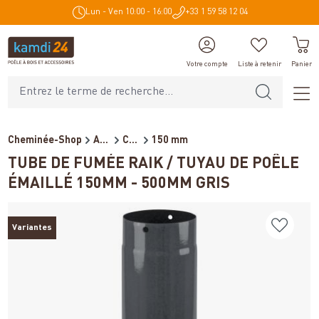
Lun - Ven 10:00 - 16:00
+33 1 59 58 12 04
tenu principal
Votre compte
Liste à retenir
Panier
Cheminée-Shop
Accessoires de cheminée
Conduits de fumée pour poêl...
150 mm
TUBE DE FUMÉE RAIK / TUYAU DE POÊLE
ÉMAILLÉ 150MM - 500MM GRIS
Variantes