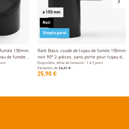
ø 150 mm
Noir
Simple paroi
Détails
e fumée 150mm
Raik Basic coude de tuyau de fumée 150mm
yau de fumée /
noir 90° 2-pièces, sans porte pour tuyau de
ours
fumée / conduit de fumée
Disponible, délai de livraison : 1 à 3 jours
Variantes de
24,61 €
25,90 €