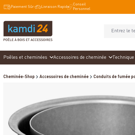
Conseil
recherche
Passer à la navigation principale
Paiement Sûr
Livraison Rapide
Personnel
Poêles et cheminées
Accessoires de cheminée
Technique 
Cheminée-Shop
Accessoires de cheminée
Conduits de fumée po