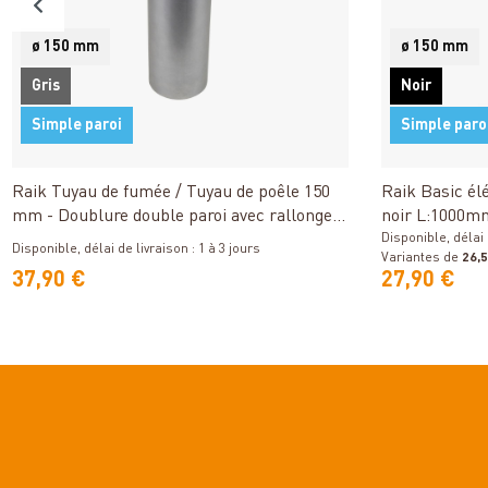
ø 150 mm
ø 150 mm
Gris
Noir
Simple paroi
Simple paro
Détails
Raik Tuyau de fumée / Tuyau de poêle 150
Raik Basic é
mm - Doublure double paroi avec rallonge
noir L:1000mm
400 mm non revêtue
conduit de fu
Disponible, délai 
Disponible, délai de livraison : 1 à 3 jours
Variantes de
26,5
37,90 €
27,90 €