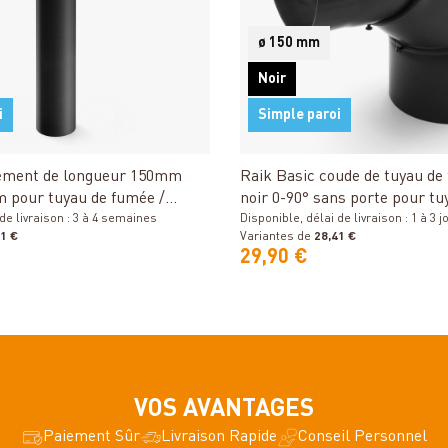
ø 150 mm
Noir
i
Simple paroi
Détails
Détails
lément de longueur 150mm
Raik Basic coude de tuyau d
 pour tuyau de fumée /
noir 0-90° sans porte pour tu
mée
de livraison : 3 à 4 semaines
conduit de fumée
Disponible, délai de livraison : 1 à 3 j
1 €
Variantes de
28,41 €
29,90 €
VOS AVANTAGES
Paiement Sûr
Livraison Rapide
Conseil Personnel