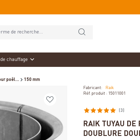
de chauffage
ur poêl...
150 mm
Fabricant:
Raik
Réf. produit :
15011001
(3)
Note moyenne de 5 sur 5 éto
RAIK TUYAU DE 
DOUBLURE DOUB