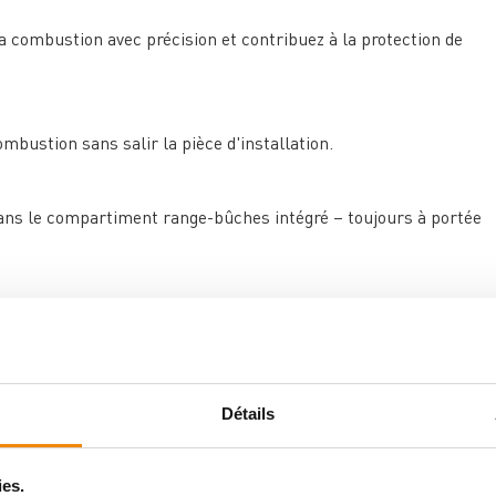
la combustion avec précision et contribuez à la protection de
bustion sans salir la pièce d'installation.
ns le compartiment range-bûches intégré – toujours à portée
noir aux lignes épurées et au design intemporel.
Détails
alement pour le chauffage d'espaces de vie jusqu'à environ 170
actes de 1388 x 525 x 401 mm, il trouve sa place même dans
ies.
 porteur en raison de son poids de 202 kg.