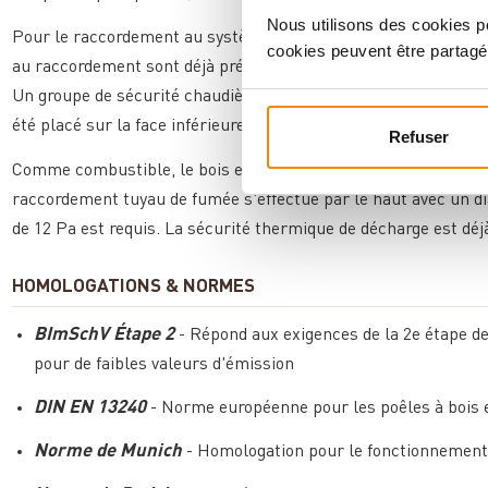
Nous utilisons des cookies po
Pour le raccordement au système de chauffage, il suffit de retir
cookies peuvent être partagé
au raccordement sont déjà prémontés, les soupapes de surpress
Un groupe de sécurité chaudière supplémentaire n'est donc pl
été placé sur la face inférieure – alternativement, le raccorde
Refuser
Comme combustible, le bois et les briquettes de bois convie
raccordement tuyau de fumée s'effectue par le haut avec un 
de 12 Pa est requis. La sécurité thermique de décharge est déjà
HOMOLOGATIONS & NORMES
BImSchV Étape 2
- Répond aux exigences de la 2e étape de
pour de faibles valeurs d'émission
DIN EN 13240
- Norme européenne pour les poêles à bois 
Norme de Munich
- Homologation pour le fonctionnement 