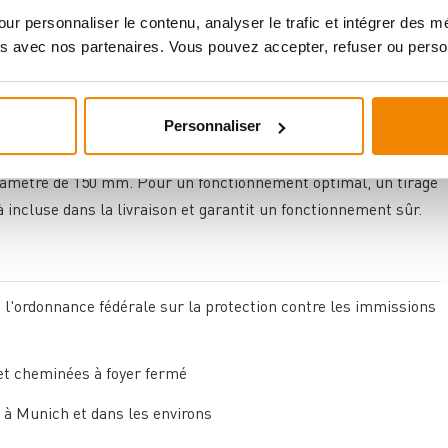
ur personnaliser le contenu, analyser le trafic et intégrer des 
er l'habillage en acier à l'arrière. Tous les tuyaux nécessaires
s avec nos partenaires. Vous pouvez accepter, refuser ou perso
ion ainsi que les purgeurs sont intégrés dans la tuyauterie.
us nécessaire. Le raccordement pour l'apport d'air externe a
ment à l'arrière du poêle est également possible.
Personnaliser
nnent avec une longueur maximale de bûches de 30 cm. Le
diamètre de 150 mm. Pour un fonctionnement optimal, un tirage
 incluse dans la livraison et garantit un fonctionnement sûr.
 l'ordonnance fédérale sur la protection contre les immissions
et cheminées à foyer fermé
à Munich et dans les environs