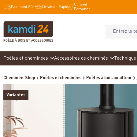
Conseil
recherche
Passer à la navigation principale
Paiement Sûr
Livraison Rapide
Personnel
Poêles et cheminées
Accessoires de cheminée
Technique 
Cheminée-Shop
Poêles et cheminées
Poêles à bois bouilleur
Variantes