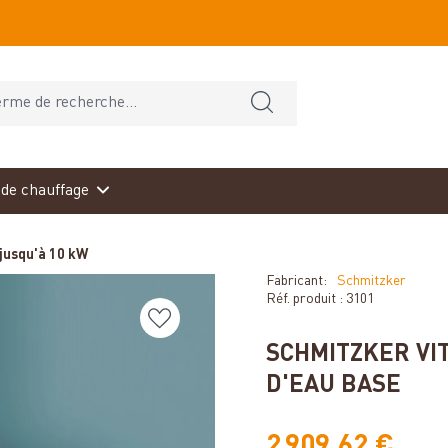
de chauffage
jusqu'à 10 kW
Fabricant:
Schmitzker
Réf. produit :
3101
SCHMITZKER VI
D'EAU BASE
2 909,62 €