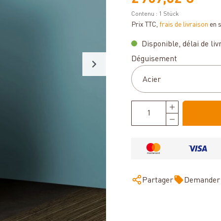
Contenu :
1 Stück
Prix TTC,
frais de livraison
en 
Disponible, délai de livr
Sélectionnez
Déguisement
Partager
Demander 