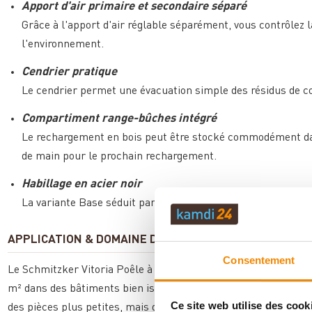
Apport d'air primaire et secondaire séparé
Grâce à l'apport d'air réglable séparément, vous contrôlez 
l'environnement.
Cendrier pratique
Le cendrier permet une évacuation simple des résidus de com
Compartiment range-bûches intégré
Le rechargement en bois peut être stocké commodément da
de main pour le prochain rechargement.
Habillage en acier noir
La variante Base séduit par son habillage moderne en acier 
APPLICATION & DOMAINE D'UTILISATION
Consentement
Le Schmitzker Vitoria Poêle à bois bouilleur Base convient idé
m² dans des bâtiments bien isolés. Avec ses dimensions comp
Ce site web utilise des cook
des pièces plus petites, mais doit être installé sur un support