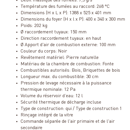
Débit massique des fumées: 7,5 g/s
Température des fumées au raccord: 268 °C
Dimensions (H x L x P): 1388 x 525 x 401 mm
Dimensions du foyer (H x l x P): 400 x 340 x 300 mm
Poids: 202 kg
Ø raccordement tuyaux: 150 mm
Direction raccordement tuyaux: en haut
Ø Apport d'air de combustion externe: 100 mm
Couleur du corps: Noir
Revêtement matériel: Pierre naturelle
Matériau de la chambre de combustion: Fonte
Combustibles autorisés: Bois, Briquettes de bois
Longueur max. du combustible: 30 cm
Pression de levage nécessaire à la puissance
thermique nominale: 12 Pa
Volume du réservoir d’eau: 12 l
Sécurité thermique de décharge incluse
Type de construction: qui / Type de construction 1
Rinçage intégré de la vitre
Commande séparée de l'air primaire et de l'air
secondaire