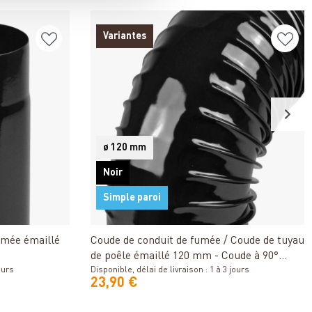
Variantes
ø 120 mm
Noir
Simple paroi
Détails
umée émaillé
Coude de conduit de fumée / Coude de tuyau
de poêle émaillé 120 mm - Coude à 90°
ours
nervuré noir
Disponible, délai de livraison : 1 à 3 jours
23,90 €