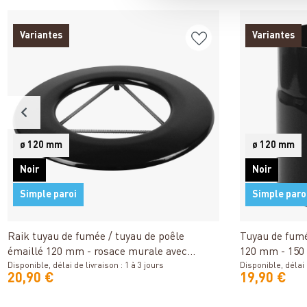
Variantes
Variantes
ø 120 mm
ø 120 mm
Noir
Noir
Simple paroi
Simple paro
Détails
Raik tuyau de fumée / tuyau de poêle
Tuyau de fumé
émaillé 120 mm - rosace murale avec
120 mm - 150
ressort noir
Disponible, délai de livraison : 1 à 3 jours
Disponible, délai d
20,90 €
19,90 €