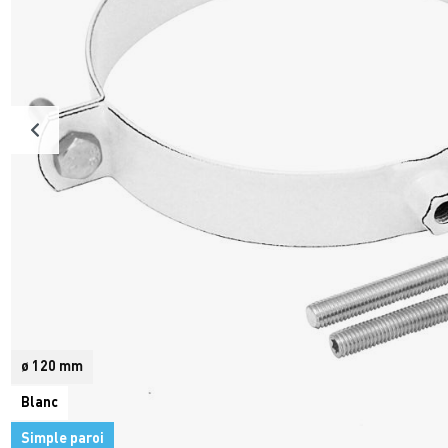
ø 120 mm
Blanc
Simple paroi