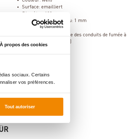
Couleur: weiß
Surface: emailliert
Diamètre: 120 mm
Épaisseur du matériau: 1 mm
Instructions de montage des conduits de fumée à
télécharger (pdf 0.9 Mb)
À propos des cookies
médias sociaux. Certains
nnaliser vos préférences.
Tout autoriser
FÜR