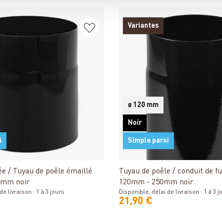
Variantes
ø 120 mm
Noir
i
Simple paroi
Détails
Détails
e / Tuyau de poêle émaillé
Tuyau de poêle / conduit de f
 mm noir
120mm - 250mm noir
e livraison : 1 à 3 jours
Disponible, délai de livraison : 1 à 3 j
21,90 €