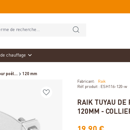
de chauffage
ur poêl...
120 mm
Fabricant:
Raik
Réf. produit :
ESH116-120-w
RAIK TUYAU DE 
120MM - COLLI
19,90 €