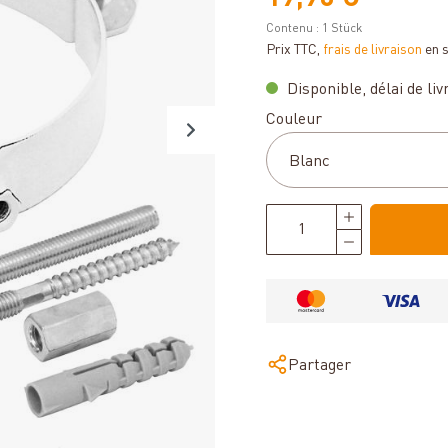
Contenu :
1 Stück
Prix TTC,
frais de livraison
en 
Disponible, délai de livr
Sélectionnez
Couleur
Partager