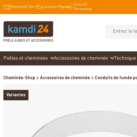
Conseil
recherche
Passer à la navigation principale
Paiement Sûr
Livraison Rapide
Personnel
Poêles et cheminées
Accessoires de cheminée
Technique 
Cheminée-Shop
Accessoires de cheminée
Conduits de fumée po
Variantes