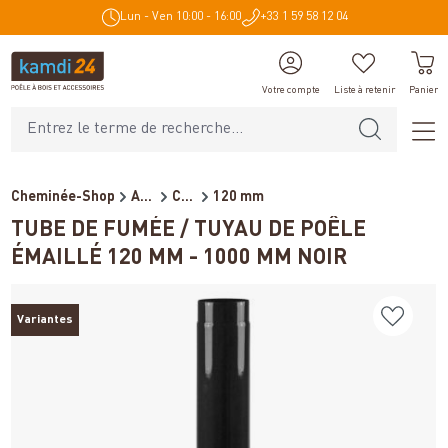
Lun - Ven 10:00 - 16:00
+33 1 59 58 12 04
tenu principal
Votre compte
Liste à retenir
Panier
Cheminée-Shop
Accessoires de cheminée
Conduits de fumée pour poêl...
120 mm
TUBE DE FUMÉE / TUYAU DE POÊLE
ÉMAILLÉ 120 MM - 1000 MM NOIR
Variantes