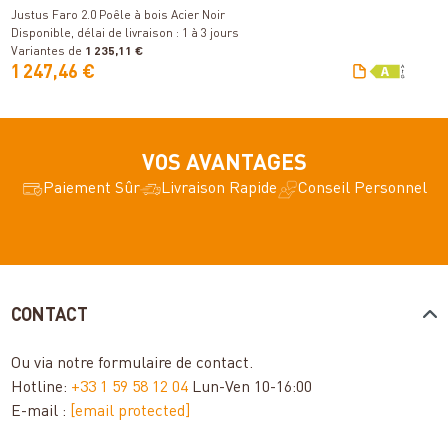
Justus Faro 2.0 Poêle à bois Acier Noir
Disponible, délai de livraison : 1 à 3 jours
Variantes de
1 235,11 €
V
1 247,46 €
1
VOS AVANTAGES
Paiement Sûr
Livraison Rapide
Conseil Personnel
CONTACT
Ou via notre
formulaire de contact
.
Hotline:
+33 1 59 58 12 04
Lun-Ven 10-16:00
E-mail :
[email protected]