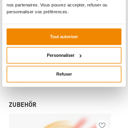
nos partenaires. Vous pouvez accepter, refuser ou
personnaliser vos préférences.
Votre conseiller en matière de poêles
et de cheminées:
Aboubakar Fofana vous conseille volontiers sur le
Tout autoriser
thème des poêles-cheminées. Aucune question ne
reste sans réponse, aucun problème n'est irrésolu.
Vous avez des questions sur nos produits? N'hésitez
Personnaliser
pas à nous contacter:
E-mail :
[email protected]
Refuser
Téléphone :
+33 1 59 58 12 04
ZUBEHÖR