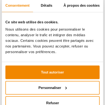
Consentement
Détails
À propos des cookies
Aboubakar Fofana vous conseille volontiers sur le
thème des poêles-cheminées. Aucune question ne
reste sans réponse, aucun problème n'est irrésolu.
Ce site web utilise des cookies.
Vous avez des questions sur nos produits? N'hésitez
pas à nous contacter:
Nous utilisons des cookies pour personnaliser le
E-mail :
[email protected]
contenu, analyser le trafic et intégrer des médias
sociaux. Certains cookies peuvent être partagés avec
Téléphone :
+33 1 59 58 12 04
nos partenaires. Vous pouvez accepter, refuser ou
personnaliser vos préférences.
ZUBEHÖR
Tout autoriser
(é
Personnaliser
Refuser