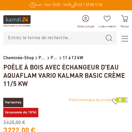
Lun - Ven 10:00 - 16:00
+33 1 59 58 12 04
tenu principal
Votre compte
Liste à retenir
Panier
Cheminée-Shop
Poêles et cheminées
Poêles à bois bouilleur
11 à 13 kW
POÊLE À BOIS AVEC ÉCHANGEUR D'EAU
AQUAFLAM VARIO KALMAR BASIC CRÈME
11/5 KW
Fiche technique du produit
Variantes
%
(économie de 15%)
3 625,00 €
3 222,00 €