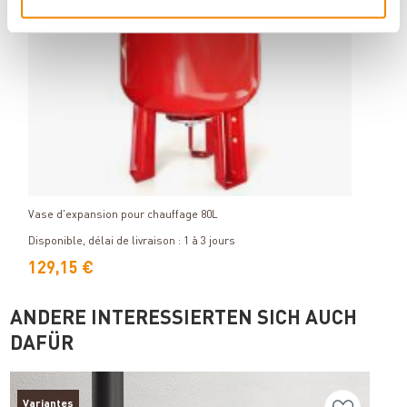
Détails
Vase d'expansion pour chauffage 80L
Échan
Dispon
Disponible, délai de livraison : 1 à 3 jours
552
129,15 €
492
ANDERE INTERESSIERTEN SICH AUCH
DAFÜR
Variantes