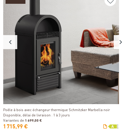
P
Détails
Di
Poêle à bois avec échangeur thermique Schmitzker Marbella noir
Disponible, délai de livraison : 1 à 3 jours
Variantes de
1 699,00 €
V
1 715,99 €
1