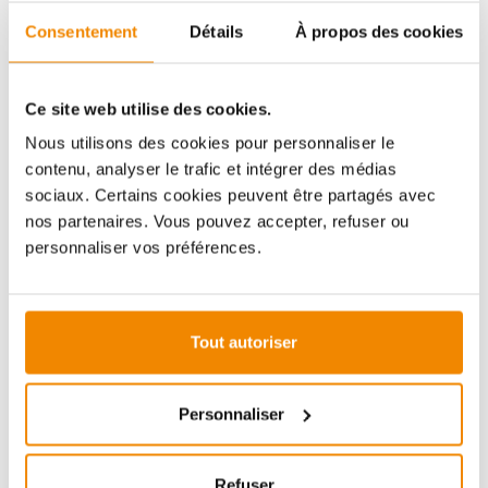
Aboubakar Fofana vous conseille volontiers sur le
Consentement
Détails
À propos des cookies
thème des poêles-cheminées. Aucune question ne
reste sans réponse, aucun problème n'est irrésolu.
Vous avez des questions sur nos produits? N'hésitez
pas à nous contacter:
Ce site web utilise des cookies.
E-mail :
[email protected]
Nous utilisons des cookies pour personnaliser le
Téléphone :
+33 1 59 58 12 04
contenu, analyser le trafic et intégrer des médias
sociaux. Certains cookies peuvent être partagés avec
nos partenaires. Vous pouvez accepter, refuser ou
personnaliser vos préférences.
ZUBEHÖR
Tout autoriser
(économie de 11%)
Personnaliser
Refuser