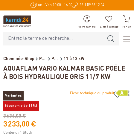
Lun - Ven 10:00 - 16:00
+33 1 59 58 12 04
tenu principal
Votre compte
Liste à retenir
Panier
Cheminée-Shop
Poêles et cheminées
Poêles à bois bouilleur
11 à 13 kW
AQUAFLAM VARIO KALMAR BASIC POÊLE
À BOIS HYDRAULIQUE GRIS 11/7 KW
Fiche technique du produit
Variantes
%
(économie de 15%)
3 636,00 €
3 233,00 €
Contenu :
1 Stück