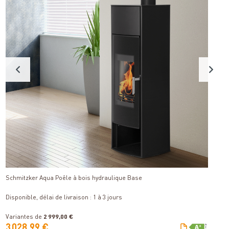
Détails
Schmitzker Aqua Poêle à bois hydraulique Base
C
fo
Di
Disponible, délai de livraison : 1 à 3 jours
V
3
Variantes de
2 999,00 €
3 028,99 €
3