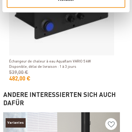
Vase 
Détails
Dispon
Échangeur de chaleur à eau Aquaflam VARIO 5 kW
Disponible, délai de livraison : 1 à 3 jours
539,00 €
482,00 €
129
ANDERE INTERESSIERTEN SICH AUCH
DAFÜR
Variantes