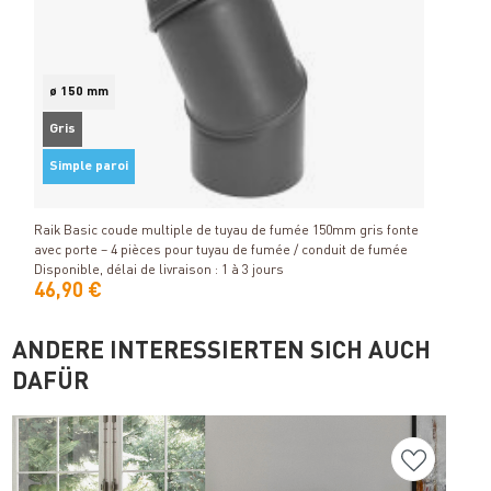
ø 150 mm
Gris
Air e
Simple paroi
Détails
Dispon
Raik Basic coude multiple de tuyau de fumée 150mm gris fonte
avec porte – 4 pièces pour tuyau de fumée / conduit de fumée
Disponible, délai de livraison : 1 à 3 jours
46,90 €
65,
ANDERE INTERESSIERTEN SICH AUCH
DAFÜR