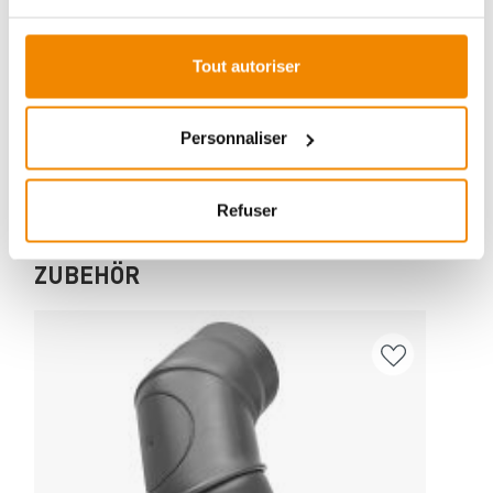
Aboubakar Fofana vous conseille volontiers sur le
thème des poêles-cheminées. Aucune question ne
reste sans réponse, aucun problème n'est irrésolu.
Tout autoriser
Vous avez des questions sur nos produits? N'hésitez
pas à nous contacter:
E-mail :
[email protected]
Personnaliser
Téléphone :
+33 1 59 58 12 04
Refuser
ZUBEHÖR