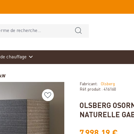
de chauffage
 kW
Fabricant:
Olsberg
Réf. produit :
416160
OLSBERG OSORN
NATURELLE GAB
7 998,19 €