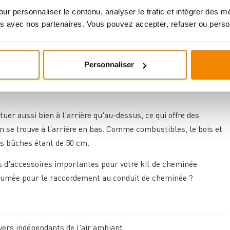
ur personnaliser le contenu, analyser le trafic et intégrer des 
s avec nos partenaires. Vous pouvez accepter, refuser ou perso
inea-retta convient parfaitement avec sa puissance thermique
Personnaliser
e son poids de 380 kg, il nécessite un support porteur et doit
matériaux combustibles sont de 100 mm à l'arrière, 800 mm
er aussi bien à l'arrière qu'au-dessus, ce qui offre des
ion se trouve à l'arrière en bas. Comme combustibles, le bois et
es bûches étant de 50 cm.
s d'accessoires importantes pour votre kit de cheminée
 fumée pour le raccordement au conduit de cheminée ?
ers indépendants de l'air ambiant