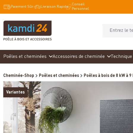
Conseil
recherche
Passer à la navigation principale
Paiement Sûr
Livraison Rapide
Personnel
Poêles et cheminées
Accessoires de cheminée
Technique 
Cheminée-Shop
Poêles et cheminées
Poêles à bois de 8 kW à 9
Variantes