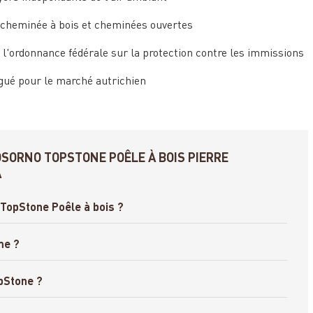
 cheminée à bois et cheminées ouvertes
 l'ordonnance fédérale sur la protection contre les immissions
ué pour le marché autrichien
OSORNO TOPSTONE POÊLE À BOIS PIERRE
A
o TopStone Poêle à bois ?
me ?
opStone ?