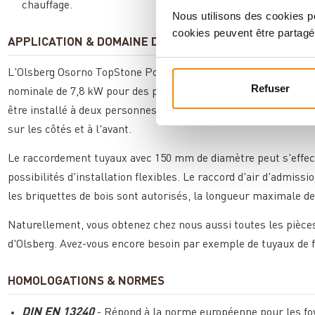
chauffage.
Nous utilisons des cookies po
cookies peuvent être partagé
APPLICATION & DOMAINE D'UTILISATION
L'Olsberg Osorno TopStone Poêle à bois Gabbro nero ferrara l
Refuser
nominale de 7,8 kW pour des pièces jusqu'à 135 m³. En raison d
être installé à deux personnes. Les distances minimales aux 
sur les côtés et à l'avant.
Le raccordement tuyaux avec 150 mm de diamètre peut s'effectu
possibilités d'installation flexibles. Le raccord d'air d'admiss
les briquettes de bois sont autorisés, la longueur maximale d
Naturellement, vous obtenez chez nous aussi toutes les pièce
d'Olsberg. Avez-vous encore besoin par exemple de tuyaux de
HOMOLOGATIONS & NORMES
DIN EN 13240
- Répond à la norme européenne pour les foy