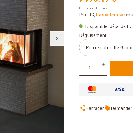
Contenu :
1 Stück
Prix TTC,
frais de livraison
en 
Disponible, délai de livr
Sélectionnez
Déguisement
Partager
Demander 