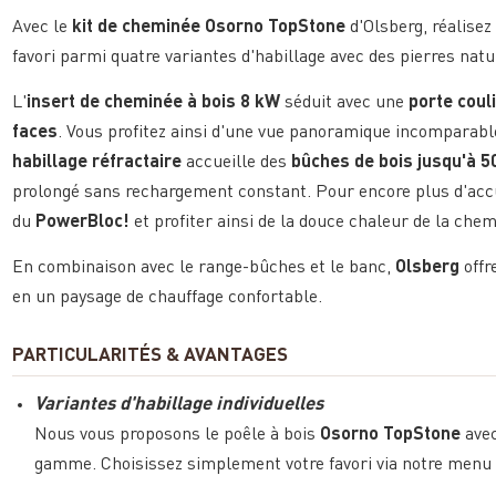
Avec le
kit de cheminée Osorno TopStone
d'Olsberg, réalisez
favori parmi quatre variantes d'habillage avec des pierres natu
L'
insert de cheminée à bois 8 kW
séduit avec une
porte coul
faces
. Vous profitez ainsi d'une vue panoramique incomparab
habillage réfractaire
accueille des
bûches de bois jusqu'à 5
prolongé sans rechargement constant. Pour encore plus d'accu
du
PowerBloc!
et profiter ainsi de la douce chaleur de la che
En combinaison avec le range-bûches et le banc,
Olsberg
offr
en un paysage de chauffage confortable.
PARTICULARITÉS & AVANTAGES
Variantes d'habillage individuelles
Nous vous proposons le poêle à bois
Osorno TopStone
avec
gamme. Choisissez simplement votre favori via notre menu 