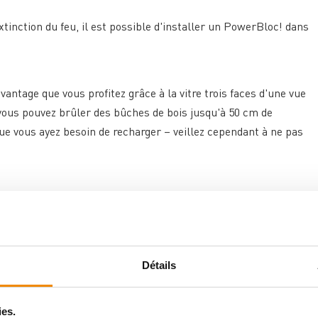
tinction du feu, il est possible d'installer un PowerBloc! dans
vantage que vous profitez grâce à la vitre trois faces d'une vue
 vous pouvez brûler des bûches de bois jusqu'à 50 cm de
ue vous ayez besoin de recharger – veillez cependant à ne pas
o-fermante (type 1) qui se pousse confortablement vers le haut
yage de la vitre, les volets latéraux de la porte se rabattent
Détails
e avec l'
Osorno TopStone
via un régulateur combiné qui se
gler d'un geste l'apport d'air optimal pour chaque phase de
ies.