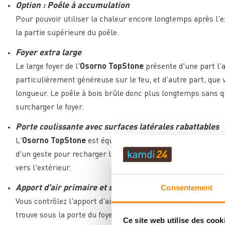
Option : Poêle à accumulation
Pour pouvoir utiliser la chaleur encore longtemps après l'ex
la partie supérieure du poêle.
Foyer extra large
Le large foyer de l'
Osorno TopStone
présente d'une part l'a
particulièrement généreuse sur le feu, et d'autre part, que
longueur. Le poêle à bois brûle donc plus longtemps sans q
surcharger le foyer.
Porte coulissante avec surfaces latérales rabattables
L'
Osorno TopStone
est équipé d'une porte coulissante aut
d'un geste pour recharger le bois de chauffage. Pour le netto
vers l'extérieur.
Consentement
Apport d'air primaire et secondaire réglable combiné
Vous contrôlez l'apport d'air de combustion lors du chauffag
trouve sous la porte du foyer du poêle. Vous pouvez ainsi ré
Ce site web utilise des cook