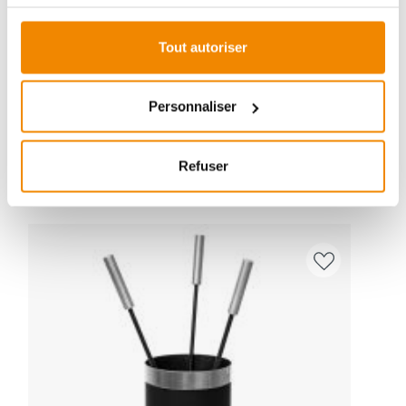
reste sans réponse, aucun problème n'est irrésolu.
Vous avez des questions sur nos produits? N'hésitez
Tout autoriser
pas à nous contacter:
E-mail :
[email protected]
Téléphone :
+33 1 59 58 12 04
Personnaliser
Refuser
ZUBEHÖR