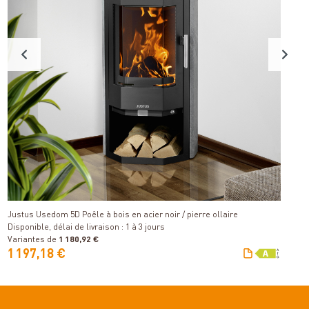
Détails
Justus Usedom 5D Poêle à bois en acier noir / pierre ollaire
Ju
Disponible, délai de livraison : 1 à 3 jours
Di
Variantes de
1 180,92 €
V
1 197,18 €
9