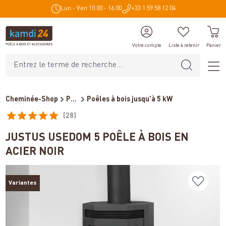
Lun - Ven 10:00 - 16:00
+33 1 59 58 12 04
tenu principal
Votre compte
Liste à retenir
Panier
Cheminée-Shop
Poêles et cheminées
Poêles à bois jusqu'à 5 kW
(28)
Note moyenne de 4.9 sur 5 étoiles
JUSTUS USEDOM 5 POÊLE À BOIS EN
ACIER NOIR
Variantes