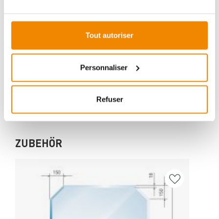
et de cheminées:
Aboubakar Fofana vous conseille volontiers sur le
Tout autoriser
thème des poêles-cheminées. Aucune question ne
reste sans réponse, aucun problème n'est irrésolu.
Vous avez des questions sur nos produits? N'hésitez
Personnaliser
pas à nous contacter:
E-mail :
[email protected]
Téléphone :
+33 1 59 58 12 04
Refuser
ZUBEHÖR