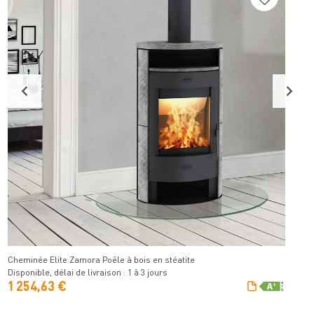
C
Détails
Di
Cheminée Elite Zamora Poêle à bois en stéatite
Disponible, délai de livraison : 1 à 3 jours
1 254,63 €
2