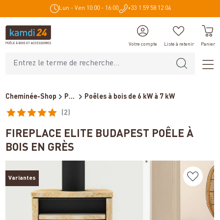
Lun - Ven 10:00 - 16:00
+33 1 59 58 12 04
tenu principal
Votre compte
Liste à retenir
Panier
Cheminée-Shop
Poêles et cheminées
Poêles à bois de 6 kW à 7 kW
(2)
Note moyenne de 5 sur 5 étoiles
FIREPLACE ELITE BUDAPEST POÊLE À
BOIS EN GRÈS
Variantes