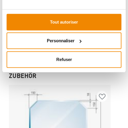
Aboubakar Fofana vous conseille volontiers sur le
thème des poêles-cheminées. Aucune question ne
reste sans réponse, aucun problème n'est irrésolu.
Tout autoriser
Vous avez des questions sur nos produits? N'hésitez
pas à nous contacter:
E-mail :
[email protected]
Personnaliser
Téléphone :
+33 1 59 58 12 04
Refuser
ZUBEHÖR