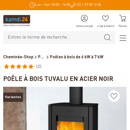
Lun - Ven 10:00 - 16:00
+33 1 59 58 12 04
tenu principal
Votre compte
Liste à retenir
Panier
Cheminée-Shop
Poêles et cheminées
Poêles à bois de 6 kW à 7 kW
(2)
Note moyenne de 5 sur 5 étoiles
POÊLE À BOIS TUVALU EN ACIER NOIR
Variantes