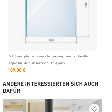
Détails
Raik Kamin plaque de verre langue angulaire incl. facette
Venti
silen
Disponible, délai de livraison : 1 à 3 jours
Dispon
109,00 €
29,
ANDERE INTERESSIERTEN SICH AUCH
DAFÜR