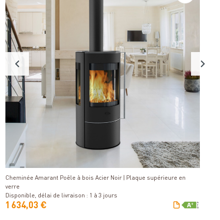
C
Détails
Di
Cheminée Amarant Poêle à bois Acier Noir | Plaque supérieure en
verre
Disponible, délai de livraison : 1 à 3 jours
1 634,03 €
2