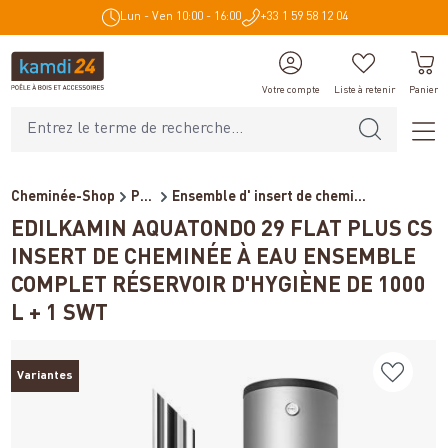
Lun - Ven 10:00 - 16:00
+33 1 59 58 12 04
tenu principal
Votre compte
Liste à retenir
Panier
Cheminée-Shop
Poêles et cheminées
Ensemble d' insert de chemi...
EDILKAMIN AQUATONDO 29 FLAT PLUS CS
INSERT DE CHEMINÉE À EAU ENSEMBLE
COMPLET RÉSERVOIR D'HYGIÈNE DE 1000
L + 1 SWT
Variantes