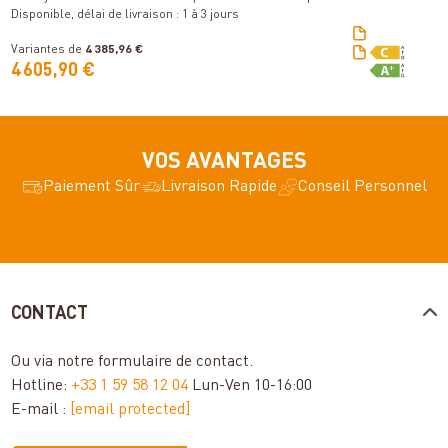
SWT
Disponible, délai de livraison : 1 à 3 jours
Variantes de
4 385,96 €
V
4 605,90 €
5
VOS AVANTAGES
Paiement Sûr
Livraison Rapide
Conseil Personnel
CONTACT
Ou via notre
formulaire de contact
.
Hotline:
+33 1 59 58 12 04
Lun-Ven 10-16:00
E-mail :
[email protected]