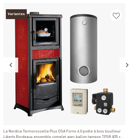
Variantes
P
Détails
Di
La Nordica Termorossella Plus DSA Forno 4.0 poêle à bois bouilleur
Liberty Bordeaux ensemble complet avec ballon tampon TPSR 825 + 1