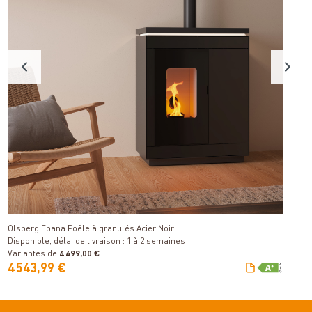
Ju
Détails
Di
Olsberg Epana Poêle à granulés Acier Noir
Disponible, délai de livraison : 1 à 2 semaines
Variantes de
4 499,00 €
V
4 543,99 €
2