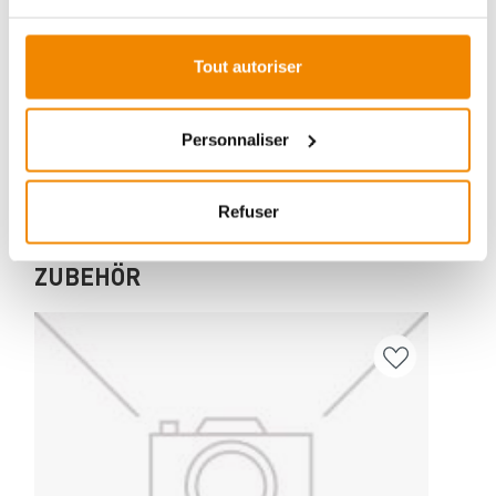
Aboubakar Fofana vous conseille volontiers sur le
thème des poêles-cheminées. Aucune question ne
reste sans réponse, aucun problème n'est irrésolu.
Tout autoriser
Vous avez des questions sur nos produits? N'hésitez
pas à nous contacter:
E-mail :
[email protected]
Personnaliser
Téléphone :
+33 1 59 58 12 04
Refuser
ZUBEHÖR