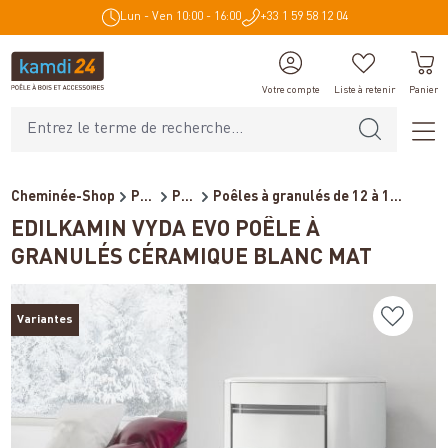
Lun - Ven 10:00 - 16:00
+33 1 59 58 12 04
tenu principal
Votre compte
Liste à retenir
Panier
Cheminée-Shop
Poêles et cheminées
Poêles à granulés / Cheminé...
Poêles à granulés de 12 à 1...
EDILKAMIN VYDA EVO POÊLE À
GRANULÉS CÉRAMIQUE BLANC MAT
Variantes