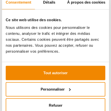
Aboubakar Fofana vous conseille volontiers sur le
Consentement
Détails
À propos des cookies
thème des poêles-cheminées. Aucune question ne
reste sans réponse, aucun problème n'est irrésolu.
Vous avez des questions sur nos produits? N'hésitez
Ce site web utilise des cookies.
pas à nous contacter:
Nous utilisons des cookies pour personnaliser le
E-mail :
[email protected]
contenu, analyser le trafic et intégrer des médias
Téléphone :
+33 1 59 58 12 04
sociaux. Certains cookies peuvent être partagés avec
nos partenaires. Vous pouvez accepter, refuser ou
personnaliser vos préférences.
ZUBEHÖR
Tout autoriser
(é
Personnaliser
Refuser