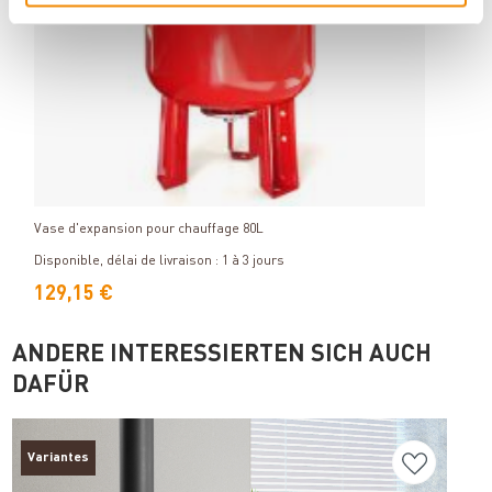
Détails
Vase d'expansion pour chauffage 80L
Échan
Dispon
Disponible, délai de livraison : 1 à 3 jours
552
129,15 €
492
ANDERE INTERESSIERTEN SICH AUCH
DAFÜR
Variantes