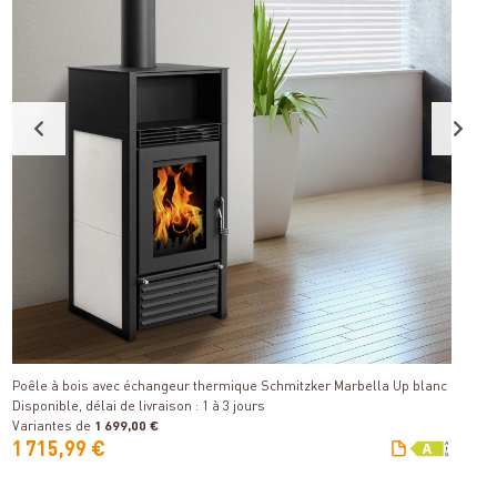
S
Détails
Di
Poêle à bois avec échangeur thermique Schmitzker Marbella Up blanc
Disponible, délai de livraison : 1 à 3 jours
Variantes de
1 699,00 €
V
1 715,99 €
3