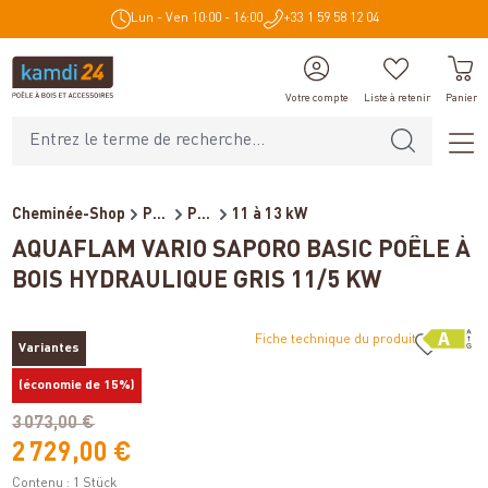
Lun - Ven 10:00 - 16:00
+33 1 59 58 12 04
tenu principal
Votre compte
Liste à retenir
Panier
Cheminée-Shop
Poêles et cheminées
Poêles à bois bouilleur
11 à 13 kW
AQUAFLAM VARIO SAPORO BASIC POÊLE À
BOIS HYDRAULIQUE GRIS 11/5 KW
Fiche technique du produit
Variantes
%
(économie de 15%)
3 073,00 €
2 729,00 €
Contenu :
1 Stück