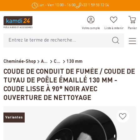
Lun - Ven 10:00 - 16:00
+33 1 59 58 12 04
tenu principal
Votre compte
Liste à retenir
Panier
Cheminée-Shop
Accessoires de cheminée
Conduits de fumée pour poêl...
130 mm
COUDE DE CONDUIT DE FUMÉE / COUDE DE
TUYAU DE POÊLE ÉMAILLÉ 130 MM -
COUDE LISSE À 90° NOIR AVEC
OUVERTURE DE NETTOYAGE
Variantes