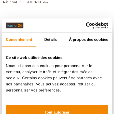
Réf. produit :
ESH018-130-sw
DESCRIPTION
Consentement
Détails
À propos des cookies
DONNÉES TECHNIQUES
Ce site web utilise des cookies.
Nous utilisons des cookies pour personnaliser le
ÉVALUATIONS (0)
contenu, analyser le trafic et intégrer des médias
sociaux. Certains cookies peuvent être partagés avec
nos partenaires. Vous pouvez accepter, refuser ou
INFORMATIONS IMPORTANTES
personnaliser vos préférences.
Imprimer la fiche article
Question sur l’article
Tout autoriser