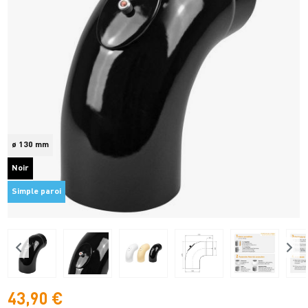
ø 130 mm
Noir
Simple paroi
43,90 €