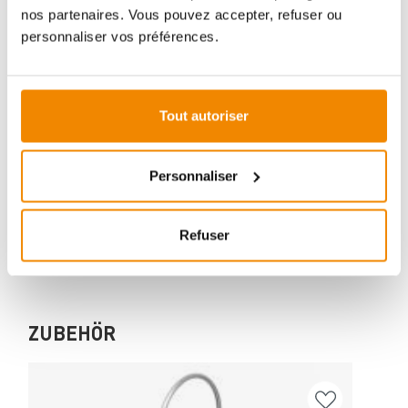
nos partenaires. Vous pouvez accepter, refuser ou
personnaliser vos préférences.
Votre conseiller en matière de poêles
et de cheminées:
Aboubakar Fofana vous conseille volontiers sur le
Tout autoriser
thème des poêles-cheminées. Aucune question ne
reste sans réponse, aucun problème n'est irrésolu.
Vous avez des questions sur nos produits? N'hésitez
Personnaliser
pas à nous contacter:
E-mail :
[email protected]
Refuser
Téléphone :
+33 1 59 58 12 04
ZUBEHÖR