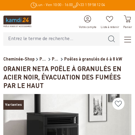
Lun - Ven 10:00 - 16:00
+33 1 59 58 12 04
tenu principal
Votre compte
Liste à retenir
Panier
Cheminée-Shop
Poêles et cheminées
Poêles à granulés / Cheminé...
Poêles à granulés de 6 à 8 kW
ORANIER NETA POÊLE À GRANULÉS EN
ACIER NOIR, ÉVACUATION DES FUMÉES
PAR LE HAUT
Variantes