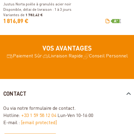
Justus Norta poêle à granulés acier noir
Disponible, délai de livraison : 1 à 3 jours
Variantes de
1 782,42 €
V
1 816,89 €
3
VOS AVANTAGES
Paiement Sûr
Livraison Rapide
Conseil Personnel
CONTACT
Ou via notre
formulaire de contact
.
Hotline:
+33 1 59 58 12 04
Lun-Ven 10-16:00
E-mail :
[email protected]