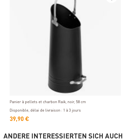
ø 
No
Si
Détails
Panier à pellets et charbon Raik, noir, 58 cm
Racco
racco
Disponible, délai de livraison : 1 à 3 jours
Dispon
39,90 €
16,
ANDERE INTERESSIERTEN SICH AUCH