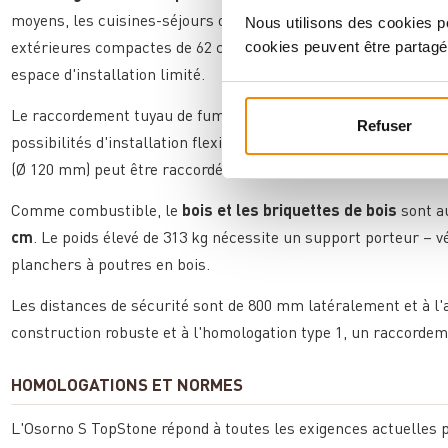
Nous utilisons des cookies po
moyens, les cuisines-séjours ouvertes ou comme chauffage d'a
cookies peuvent être partagé
extérieures compactes de 62 cm de largeur et 50 cm de profond
espace d'installation limité.
Le raccordement tuyau de fumée est possible au choix vers l'a
Refuser
possibilités d'installation flexibles même dans des conditions 
(Ø 120 mm) peut être raccordée par l'arrière en bas.
Comme combustible, le
bois et les briquettes de bois
sont a
cm
. Le poids élevé de 313 kg nécessite un support porteur – vér
planchers à poutres en bois.
Les distances de sécurité sont de 800 mm latéralement et à l
construction robuste et à l'homologation type 1, un raccordem
HOMOLOGATIONS ET NORMES
L'Osorno S TopStone répond à toutes les exigences actuelles 