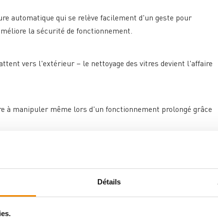
ure automatique qui se relève facilement d'un geste pour
méliore la sécurité de fonctionnement.
attent vers l'extérieur – le nettoyage des vitres devient l'affaire
sûre à manipuler même lors d'un fonctionnement prolongé grâce
l'espace
pStone occupe un minimum de place au sol, mais exploite de
osant.
Détails
ies.
chauffage de 100 m³
idéalement pour les espaces de vie