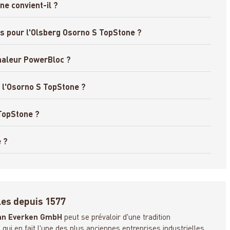
ne convient-il ?
es pour l'Olsberg Osorno S TopStone ?
chaleur PowerBloc ?
 l'Osorno S TopStone ?
 TopStone ?
 ?
les depuis 1577
nn Everken GmbH
peut se prévaloir d'une tradition
e qui en fait l'une des plus anciennes entreprises industrielles