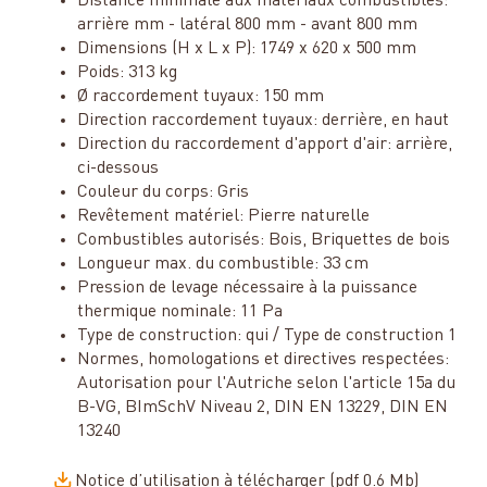
Distance minimale aux matériaux combustibles:
arrière mm - latéral 800 mm - avant 800 mm
Dimensions (H x L x P): 1749 x 620 x 500 mm
Poids: 313 kg
Ø raccordement tuyaux: 150 mm
Direction raccordement tuyaux: derrière, en haut
Direction du raccordement d'apport d'air: arrière,
ci-dessous
Couleur du corps: Gris
Revêtement matériel: Pierre naturelle
Combustibles autorisés: Bois, Briquettes de bois
Longueur max. du combustible: 33 cm
Pression de levage nécessaire à la puissance
thermique nominale: 11 Pa
Type de construction: qui / Type de construction 1
Normes, homologations et directives respectées:
Autorisation pour l'Autriche selon l'article 15a du
B-VG, BImSchV Niveau 2, DIN EN 13229, DIN EN
13240
Notice d’utilisation à télécharger (pdf 0.6 Mb)