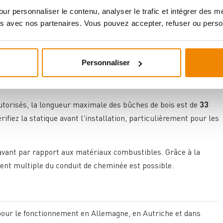
ur personnaliser le contenu, analyser le trafic et intégrer des 
ppoint dans les maisons bien isolées. Les dimensions
s avec nos partenaires. Vous pouvez accepter, refuser ou perso
eur en font la solution parfaite pour les pièces avec un
rrière ou vers le haut (Ø 150 mm), ce qui permet des
Personnaliser
d'espace difficiles. L'alimentation en air de combustion externe
utorisés, la longueur maximale des bûches de bois est de
33
ifiez la statique avant l'installation, particulièrement pour les
'avant par rapport aux matériaux combustibles. Grâce à la
ent multiple du conduit de cheminée est possible.
pour le fonctionnement en Allemagne, en Autriche et dans