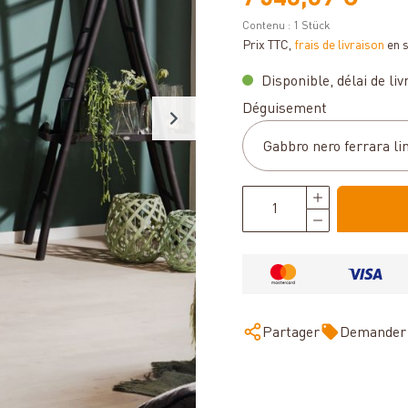
Contenu :
1 Stück
Prix TTC,
frais de livraison
en 
Disponible, délai de livr
Sélectionnez
Déguisement
Partager
Demander 