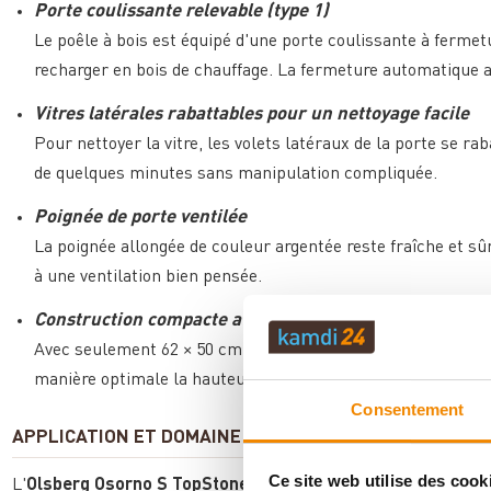
Porte coulissante relevable (type 1)
Le poêle à bois est équipé d'une porte coulissante à fermet
recharger en bois de chauffage. La fermeture automatique a
Vitres latérales rabattables pour un nettoyage facile
Pour nettoyer la vitre, les volets latéraux de la porte se rab
de quelques minutes sans manipulation compliquée.
Poignée de porte ventilée
La poignée allongée de couleur argentée reste fraîche et 
à une ventilation bien pensée.
Construction compacte avec exploitation maximale de 
Avec seulement 62 × 50 cm d'emprise au sol, l'Osorno S To
manière optimale la hauteur de 175 cm pour un aspect imp
Consentement
APPLICATION ET DOMAINE D'UTILISATION
Ce site web utilise des cook
L'
Olsberg Osorno S TopStone
convient avec sa
capacité de 