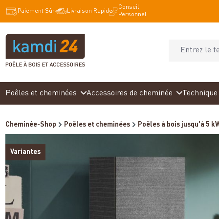
Conseil
recherche
Passer à la navigation principale
Paiement Sûr
Livraison Rapide
Personnel
Poêles et cheminées
Accessoires de cheminée
Technique 
Cheminée-Shop
Poêles et cheminées
Poêles à bois jusqu'à 5 k
Variantes