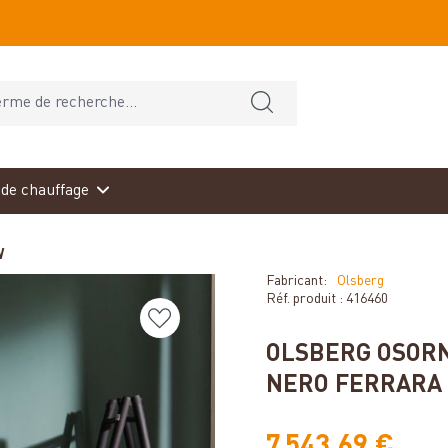
de chauffage
W
Fabricant:
Olsberg
Réf. produit :
416460
OLSBERG OSORN
NERO FERRARA 
7 543,69 €