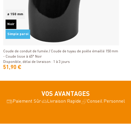
ø 150 mm
R
Noir
p
Simple paroi
Détails
Di
Coude de conduit de fumée / Coude de tuyau de poêle émaillé 150 mm
- Coude lisse à 45° Noir
Disponible, délai de livraison : 1 à 3 jours
51,90 €
4
VOS AVANTAGES
Paiement Sûr
Livraison Rapide
Conseil Personnel