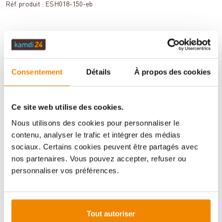
Réf. produit :
ESH018-150-eb
DESCRIPTION
Consentement
Détails
À propos des cookies
DONNÉES TECHNIQUES
Ce site web utilise des cookies.
Nous utilisons des cookies pour personnaliser le
ÉVALUATIONS (0)
contenu, analyser le trafic et intégrer des médias
sociaux. Certains cookies peuvent être partagés avec
nos partenaires. Vous pouvez accepter, refuser ou
INFORMATIONS IMPORTANTES
personnaliser vos préférences.
Imprimer la fiche article
Question sur l’article
Tout autoriser