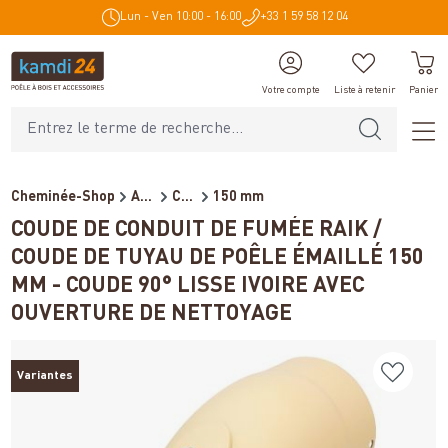
Lun - Ven 10:00 - 16:00
+33 1 59 58 12 04
tenu principal
Votre compte
Liste à retenir
Panier
Cheminée-Shop
Accessoires de cheminée
Conduits de fumée pour poêl...
150 mm
COUDE DE CONDUIT DE FUMÉE RAIK /
COUDE DE TUYAU DE POÊLE ÉMAILLÉ 150
MM - COUDE 90° LISSE IVOIRE AVEC
OUVERTURE DE NETTOYAGE
Variantes