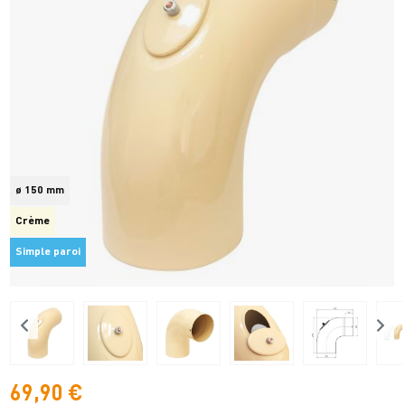
ø 150 mm
Crème
Simple paroi
69,90 €