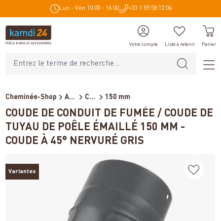
Lun - Ven 10:00 - 16:00
+33 1 59 58 12 04
tenu principal
Votre compte
Liste à retenir
Panier
Cheminée-Shop
Accessoires de cheminée
Conduits de fumée pour poêl...
150 mm
COUDE DE CONDUIT DE FUMÉE / COUDE DE
TUYAU DE POÊLE ÉMAILLÉ 150 MM -
COUDE À 45° NERVURÉ GRIS
Variantes