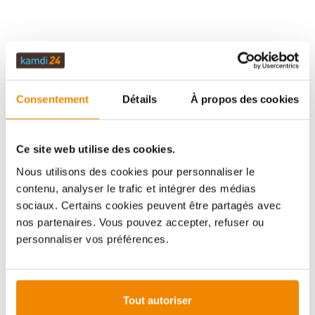
DESCRIPTION
Consentement
Détails
À propos des cookies
DONNÉES TECHNIQUES
Ce site web utilise des cookies.
ÉVALUATIONS (0)
Nous utilisons des cookies pour personnaliser le
contenu, analyser le trafic et intégrer des médias
sociaux. Certains cookies peuvent être partagés avec
INFORMATIONS IMPORTANTES
nos partenaires. Vous pouvez accepter, refuser ou
personnaliser vos préférences.
Imprimer la fiche article
Question sur l’article
Tout autoriser