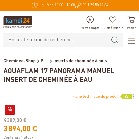
Lun - Ven 10:00 - 16:00
+33 1 59 58 12 04
tenu principal
Votre compte
Liste à retenir
Panier
Cheminée-Shop
Poêles et cheminées
Inserts de cheminée à bois...
AQUAFLAM 17 PANORAMA MANUEL
INSERT DE CHEMINÉE À EAU
Fiche technique du produit
Variantes
%
(économie de 15%)
4 389,00 €
3 894,00 €
Contenu :
1 Stück