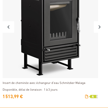
Détails
Insert de cheminée avec échangeur d'eau Schmitzker Malaga
S
Di
Disponible, délai de livraison : 1 à 3 jours
V
1 513,99 €
4