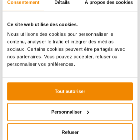
Consentement
Détails
À propos des cookies
Aboubakar Fofana vous conseille volontiers sur le
thème des poêles-cheminées. Aucune question ne
reste sans réponse, aucun problème n'est irrésolu.
Vous avez des questions sur nos produits? N'hésitez
Ce site web utilise des cookies.
pas à nous contacter:
Nous utilisons des cookies pour personnaliser le
E-mail :
[email protected]
contenu, analyser le trafic et intégrer des médias
Téléphone :
+33 1 59 58 12 04
sociaux. Certains cookies peuvent être partagés avec
nos partenaires. Vous pouvez accepter, refuser ou
personnaliser vos préférences.
ZUBEHÖR
Tout autoriser
Personnaliser
Refuser
ø 