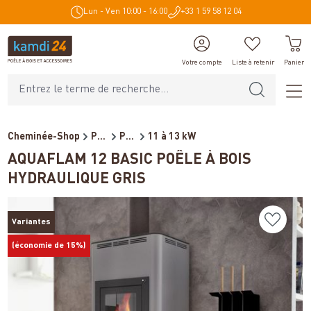
Lun - Ven 10:00 - 16:00
+33 1 59 58 12 04
tenu principal
Votre compte
Liste à retenir
Panier
Cheminée-Shop
Poêles et cheminées
Poêles à bois bouilleur
11 à 13 kW
AQUAFLAM 12 BASIC POÊLE À BOIS
HYDRAULIQUE GRIS
Variantes
(économie de 15%)