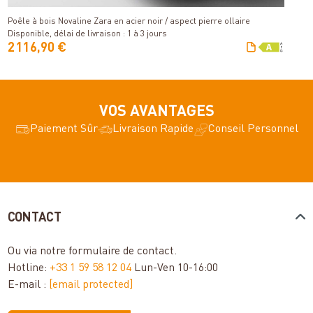
Poêle à bois Novaline Zara en acier noir / aspect pierre ollaire
V
Disponible, délai de livraison : 1 à 3 jours
2 116,90 €
3
VOS AVANTAGES
Paiement Sûr
Livraison Rapide
Conseil Personnel
CONTACT
Ou via notre
formulaire de contact
.
Hotline:
+33 1 59 58 12 04
Lun-Ven 10-16:00
E-mail :
[email protected]