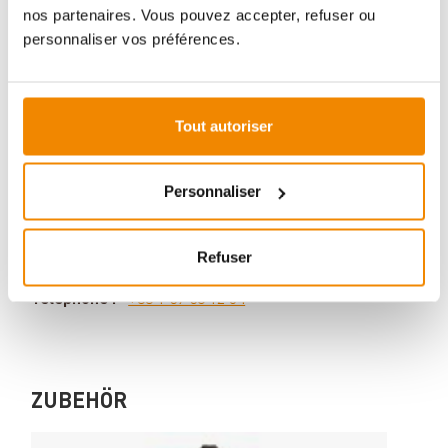
nos partenaires. Vous pouvez accepter, refuser ou
personnaliser vos préférences.
Votre conseiller en matière de poêles
et de cheminées:
Tout autoriser
Aboubakar Fofana vous conseille volontiers sur le
thème des poêles-cheminées. Aucune question ne
Personnaliser
reste sans réponse, aucun problème n'est irrésolu.
Vous avez des questions sur nos produits? N'hésitez
pas à nous contacter:
Refuser
E-mail :
[email protected]
Téléphone :
+33 1 59 58 12 04
ZUBEHÖR