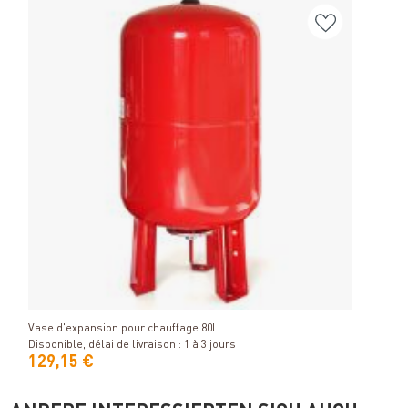
Group
Détails
Dispo
Vase d'expansion pour chauffage 80L
Disponible, délai de livraison : 1 à 3 jours
129,15 €
63,