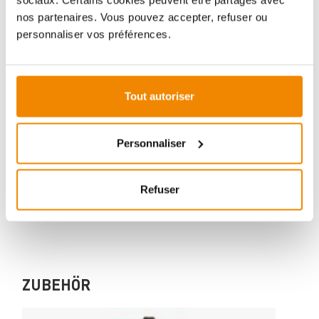
sociaux. Certains cookies peuvent être partagés avec
nos partenaires. Vous pouvez accepter, refuser ou
personnaliser vos préférences.
Votre conseiller en matière de poêles
et de cheminées:
Tout autoriser
Aboubakar Fofana vous conseille volontiers sur le
thème des poêles-cheminées. Aucune question ne
Personnaliser
reste sans réponse, aucun problème n'est irrésolu.
Vous avez des questions sur nos produits? N'hésitez
pas à nous contacter:
Refuser
E-mail :
[email protected]
Téléphone :
+33 1 59 58 12 04
ZUBEHÖR