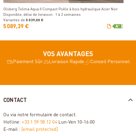
Olsberg Tolima Aqua II Compact Poêle à bois hydraulique Acier Noir
P
Disponible, délai de livraison : 1 à 2 semaines
Di
Variantes de
5 039,00 €
V
5 089,39 €
1
VOS AVANTAGES
Paiement Sûr
Livraison Rapide
Conseil Personnel
CONTACT
Ou via notre
formulaire de contact
.
Hotline:
+33 1 59 58 12 04
Lun-Ven 10-16:00
E-mail :
[email protected]