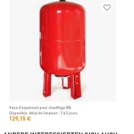
Group
Détails
Dispo
Vase d'expansion pour chauffage 80L
Disponible, délai de livraison : 1 à 3 jours
129,15 €
63,