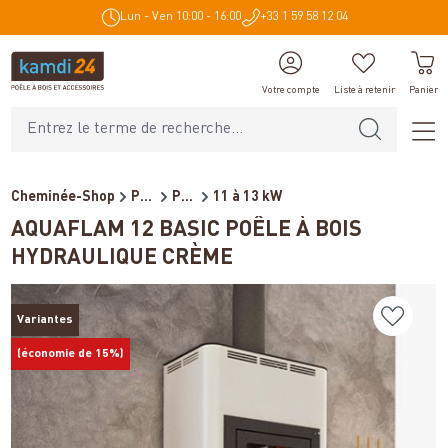
Lun - Ven 10:00 - 16:00
+33 1 59 58 12 04
tenu principal
Votre compte
Liste à retenir
Panier
Cheminée-Shop
Poêles et cheminées
Poêles à bois bouilleur
11 à 13 kW
AQUAFLAM 12 BASIC POÊLE À BOIS
HYDRAULIQUE CRÈME
Variantes
(économie de 15%)