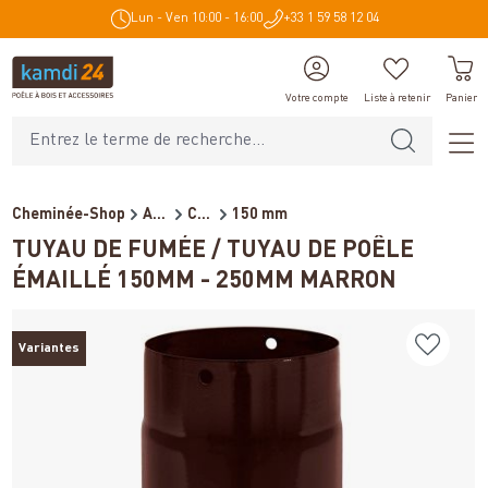
Lun - Ven 10:00 - 16:00
+33 1 59 58 12 04
tenu principal
Votre compte
Liste à retenir
Panier
Cheminée-Shop
Accessoires de cheminée
Conduits de fumée pour poêl...
150 mm
TUYAU DE FUMÉE / TUYAU DE POÊLE
ÉMAILLÉ 150MM - 250MM MARRON
Variantes