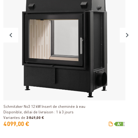
S
Détails
Di
Schmitzker No3 12 kW Insert de cheminée à eau
Disponible, délai de livraison : 1 à 3 jours
Variantes de
3 849,00 €
V
4 099,00 €
3