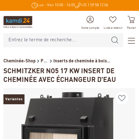
Lun - Ven 10:00 - 16:00
+33 1 59 58 12 04
tenu principal
Votre compte
Liste à retenir
Panier
Cheminée-Shop
Poêles et cheminées
Inserts de cheminée à bois...
SCHMITZKER NO5 17 KW INSERT DE
CHEMINÉE AVEC ÉCHANGEUR D'EAU
Variantes