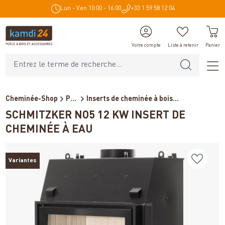
Lun - Ven 10:00 - 16:00
+33 1 59 58 12 04
tenu principal
Votre compte
Liste à retenir
Panier
Cheminée-Shop
Poêles et cheminées
Inserts de cheminée à bois...
SCHMITZKER NO5 12 KW INSERT DE
CHEMINÉE À EAU
Variantes