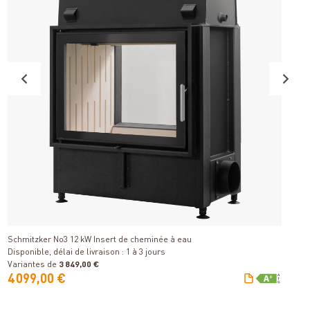
S
Détails
Di
Schmitzker No3 12 kW Insert de cheminée à eau
Disponible, délai de livraison : 1 à 3 jours
Variantes de
3 849,00 €
V
4 099,00 €
3