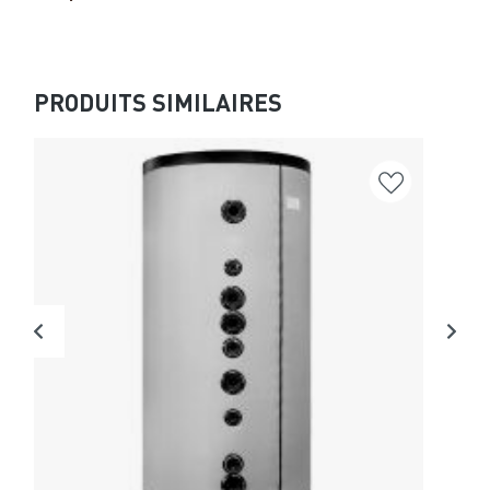
PRODUITS SIMILAIRES
Va
Anode
chaud