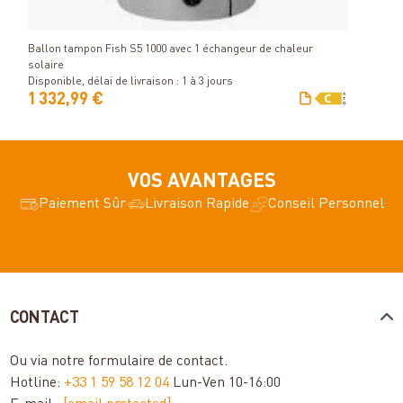
Détails
Dispo
Ballon tampon Fish S5 1000 avec 1 échangeur de chaleur
solaire
Disponible, délai de livraison : 1 à 3 jours
1 332,99 €
28,
VOS AVANTAGES
Paiement Sûr
Livraison Rapide
Conseil Personnel
CONTACT
Ou via notre
formulaire de contact
.
Hotline:
+33 1 59 58 12 04
Lun-Ven 10-16:00