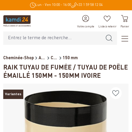
Lun - Ven 10:00 - 16:00
+33 1 59 58 12 04
tenu principal
Votre compte
Liste à retenir
Panier
Cheminée-Shop
Accessoires de cheminée
Conduits de fumée pour poêl...
150 mm
RAIK TUYAU DE FUMÉE / TUYAU DE POÊLE
ÉMAILLÉ 150MM - 150MM IVOIRE
Variantes