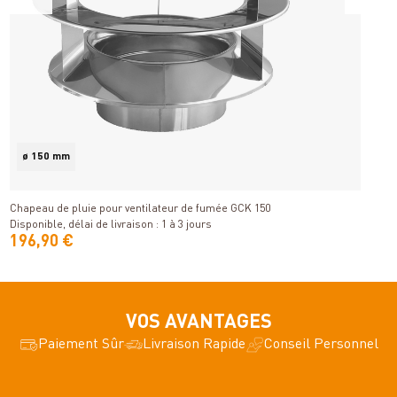
ø 150 mm
Détails
Chapeau de pluie pour ventilateur de fumée GCK 150
C
Disponible, délai de livraison : 1 à 3 jours
Di
196,90 €
1
VOS AVANTAGES
Paiement Sûr
Livraison Rapide
Conseil Personnel