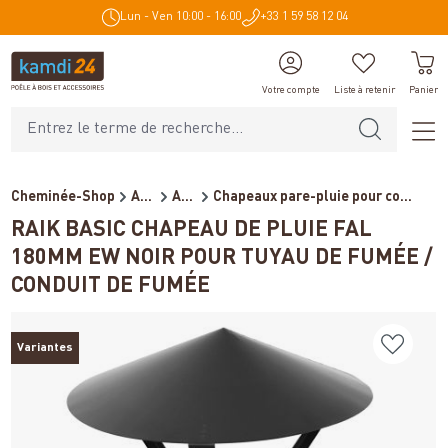
Lun - Ven 10:00 - 16:00
+33 1 59 58 12 04
tenu principal
Votre compte
Liste à retenir
Panier
Cheminée-Shop
Accessoires de cheminée
Accessoires pour conduits d...
Chapeaux pare-pluie pour co...
RAIK BASIC CHAPEAU DE PLUIE FAL
180MM EW NOIR POUR TUYAU DE FUMÉE /
CONDUIT DE FUMÉE
Variantes