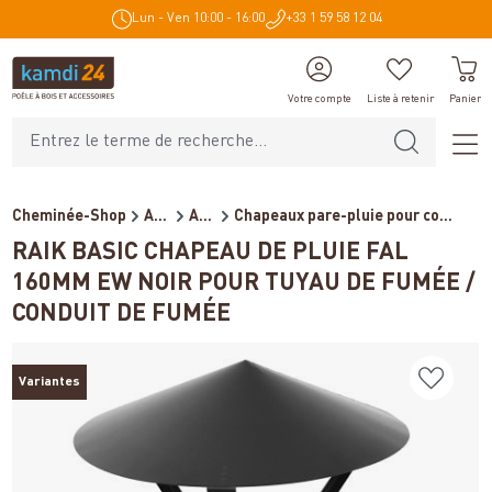
Lun - Ven 10:00 - 16:00
+33 1 59 58 12 04
tenu principal
Votre compte
Liste à retenir
Panier
Cheminée-Shop
Accessoires de cheminée
Accessoires pour conduits d...
Chapeaux pare-pluie pour co...
RAIK BASIC CHAPEAU DE PLUIE FAL
160MM EW NOIR POUR TUYAU DE FUMÉE /
CONDUIT DE FUMÉE
Variantes