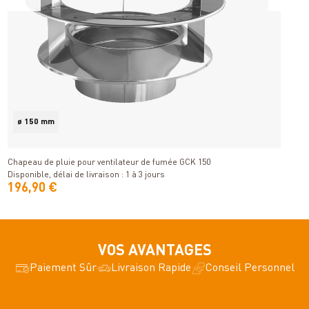
ø 150 mm
Détails
Chapeau de pluie pour ventilateur de fumée GCK 150
C
Disponible, délai de livraison : 1 à 3 jours
Di
196,90 €
1
VOS AVANTAGES
Paiement Sûr
Livraison Rapide
Conseil Personnel