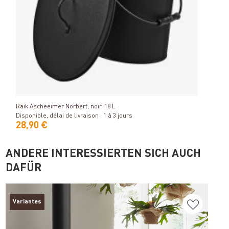
Raik 
noir
Détails
Dispon
Raik Ascheeimer Norbert, noir, 18 L
Disponible, délai de livraison : 1 à 3 jours
28,90 €
37,
ANDERE INTERESSIERTEN SICH AUCH
DAFÜR
Variantes