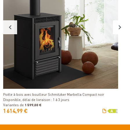
P
Détails
Di
Poêle à bois avec bouilleur Schmitzker Marbella Compact noir
Disponible, délai de livraison : 1 à 3 jours
Variantes de
1 599,00 €
V
1 614,99 €
1