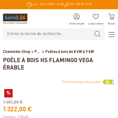
Lun - Ven 10:00 - 16:00
+33 1 59 58 12 04
tenu principal
Votre compte
Liste à retenir
Panier
Cheminée-Shop
Poêles et cheminées
Poêles à bois de 8 kW à 9 kW
POÊLE À BOIS HS FLAMINGO VEGA
ÉRABLE
Fiche technique du produit
Variantes
%
(économie de 14%)
1 481,00 €
1 322,00 €
Contenu :
1 Stück