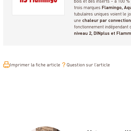
bois et des inserts – à 100 %
trois marques
Flamingo, Aq
tubulaires uniques voient le 
une
chaleur par convectio
fonctionnement indépendant de
niveau 2, DINplus et Flam
Imprimer la fiche article
Question sur l’article