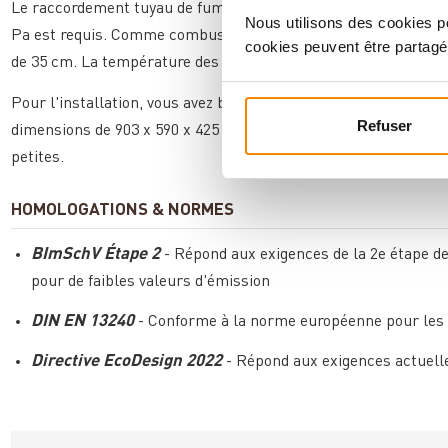
Le raccordement tuyau de fumée s'effectue par le haut avec u
Nous utilisons des cookies po
Pa est requis. Comme combustibles, le bois et les briquettes
cookies peuvent être partagé
de 35 cm. La température des fumées au raccord est de 293 °C
Pour l'installation, vous avez besoin de tuyaux de fumée appr
Refuser
dimensions de 903 x 590 x 425 mm (H x L x P) permettent une
petites.
HOMOLOGATIONS & NORMES
BImSchV Étape 2
- Répond aux exigences de la 2e étape de
pour de faibles valeurs d'émission
DIN EN 13240
- Conforme à la norme européenne pour les po
Directive EcoDesign 2022
- Répond aux exigences actuelle