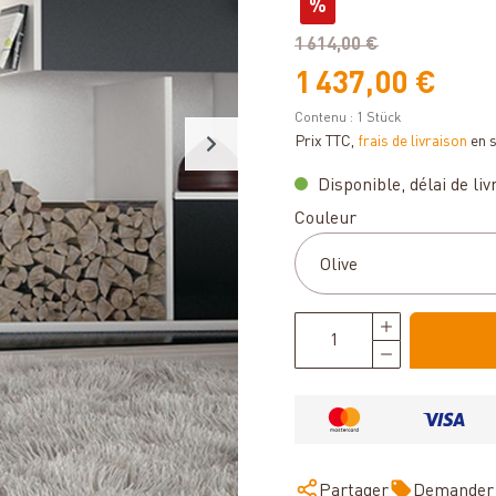
%
1 614,00 €
1 437,00 €
Contenu :
1 Stück
Prix TTC,
frais de livraison
en 
Disponible, délai de liv
Sélectionnez
Couleur
Partager
Demander 