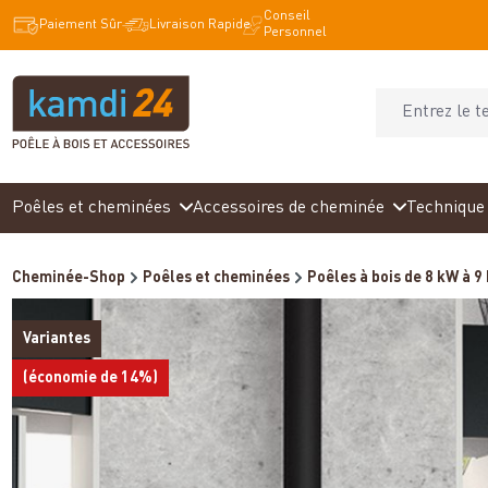
Conseil
recherche
Passer à la navigation principale
Paiement Sûr
Livraison Rapide
Personnel
Poêles et cheminées
Accessoires de cheminée
Technique 
Cheminée-Shop
Poêles et cheminées
Poêles à bois de 8 kW à 9
Variantes
(économie de 14%)