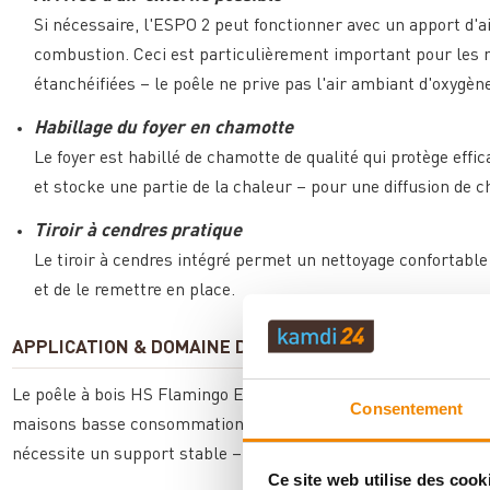
Si nécessaire, l'ESPO 2 peut fonctionner avec un apport d'ai
combustion. Ceci est particulièrement important pour les 
étanchéifiées – le poêle ne prive pas l'air ambiant d'oxygèn
Habillage du foyer en chamotte
Le foyer est habillé de chamotte de qualité qui protège ef
et stocke une partie de la chaleur – pour une diffusion de 
Tiroir à cendres pratique
Le tiroir à cendres intégré permet un nettoyage confortable san
et de le remettre en place.
APPLICATION & DOMAINE D'UTILISATION
Le poêle à bois HS Flamingo ESPO 2 Olive chauffe des espaces 
Consentement
maisons basse consommation car il peut fonctionner en option a
nécessite un support stable – une installation professionnel
Ce site web utilise des cook