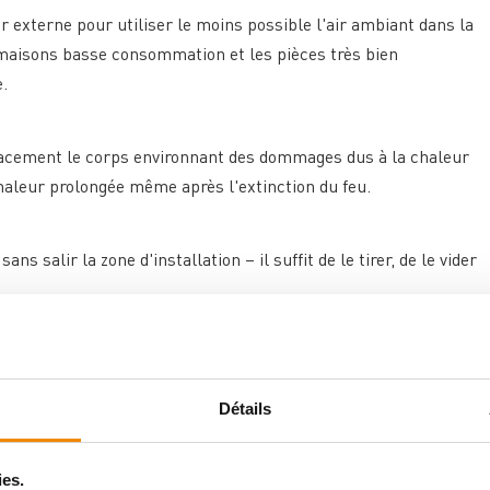
r externe pour utiliser le moins possible l'air ambiant dans la
maisons basse consommation et les pièces très bien
e.
ficacement le corps environnant des dommages dus à la chaleur
chaleur prolongée même après l'extinction du feu.
s salir la zone d'installation – il suffit de le tirer, de le vider
de vie de 60 à 240 m³ et convient particulièrement aux
Détails
vec une arrivée d'air externe. Avec son poids de 121,5 kg, il
le à deux personnes est recommandée.
ies.