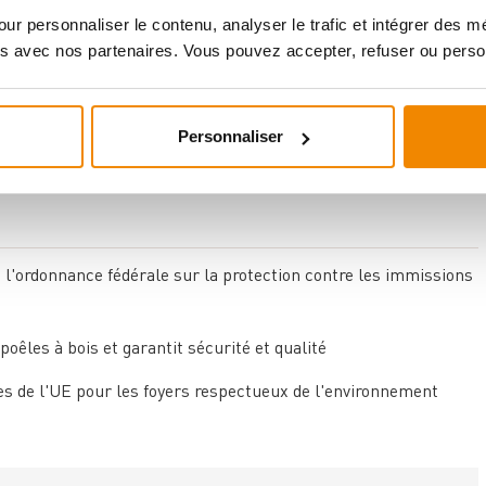
n diamètre de 150 mm. Pour le fonctionnement, un tirage de 12
ur personnaliser le contenu, analyser le trafic et intégrer des 
 de bois sont autorisés avec une longueur maximale de bûches
s avec nos partenaires. Vous pouvez accepter, refuser ou perso
 lors d'une combustion optimale.
opriés pour le raccordement au conduit de cheminée. Les
Personnaliser
 installation peu encombrante même dans des pièces plus
 l'ordonnance fédérale sur la protection contre les immissions
êles à bois et garantit sécurité et qualité
s de l'UE pour les foyers respectueux de l'environnement