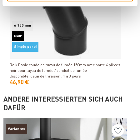
ø 150 mm
Noir
Simple paroi
Détails
Raik Basic coude de tuyau de fumée 150mm avec porte 4 pièces
Raik 
noir pour tuyau de fumée / conduit de fumée
chemi
Disponible, délai de livraison : 1 à 3 jours
Dispon
46,90 €
74,
ANDERE INTERESSIERTEN SICH AUCH
DAFÜR
Variantes