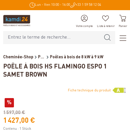
Lun - Ven 10:00 - 16:00
+33 1 59 58 12 04
tenu principal
Votre compte
Liste à retenir
Panier
Cheminée-Shop
Poêles et cheminées
Poêles à bois de 8 kW à 9 kW
POÊLE À BOIS HS FLAMINGO ESPO 1
SAMET BROWN
Fiche technique du produit
Variantes
%
(économie de 14%)
1 597,00 €
1 427,00 €
Contenu :
1 Stück