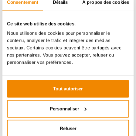
Consentement
Détails
À propos des cookies
Aboubakar Fofana vous conseille volontiers sur le
thème des poêles-cheminées. Aucune question ne
reste sans réponse, aucun problème n'est irrésolu.
Vous avez des questions sur nos produits? N'hésitez
Ce site web utilise des cookies.
pas à nous contacter:
Nous utilisons des cookies pour personnaliser le
E-mail :
[email protected]
contenu, analyser le trafic et intégrer des médias
Téléphone :
+33 1 59 58 12 04
sociaux. Certains cookies peuvent être partagés avec
nos partenaires. Vous pouvez accepter, refuser ou
personnaliser vos préférences.
ZUBEHÖR
Tout autoriser
Personnaliser
Refuser