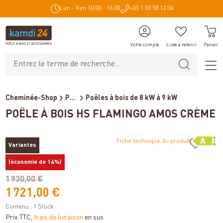
Lun - Ven 10:00 - 16:00
+33 1 59 58 12 04
tenu principal
Votre compte
Liste à retenir
Panier
Cheminée-Shop
Poêles et cheminées
Poêles à bois de 8 kW à 9 kW
POÊLE À BOIS HS FLAMINGO AMOS CRÈME
Fiche technique du produit
Variantes
%
(économie de 14%)
1 930,00 €
1 721,00 €
Contenu :
1 Stück
Prix TTC,
frais de livraison
en sus