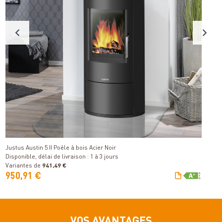
Détails
Justus Austin 5 II Poêle à bois Acier Noir
Ha
Disponible, délai de livraison : 1 à 3 jours
Di
Variantes de
941,49 €
V
950,91 €
2
VOS AVANTAGES