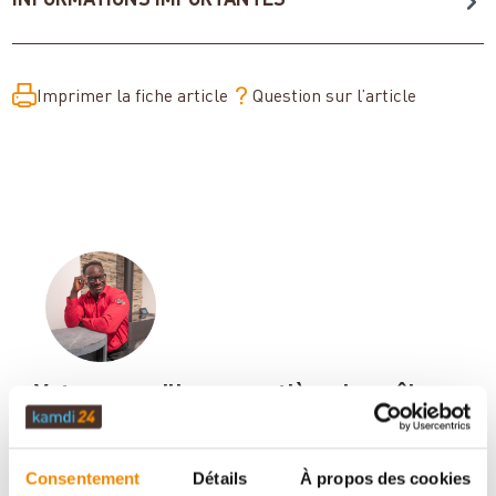
INFORMATIONS IMPORTANTES
Imprimer la fiche article
Question sur l’article
Votre conseiller en matière de poêles
et de cheminées:
Aboubakar Fofana vous conseille volontiers sur le
Consentement
Détails
À propos des cookies