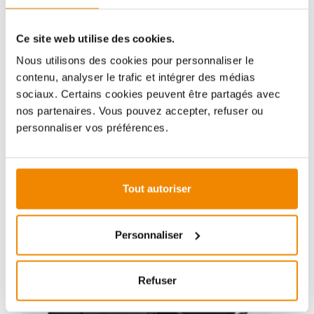
thème des poêles-cheminées. Aucune question ne
reste sans réponse, aucun problème n'est irrésolu.
Vous avez des questions sur nos produits? N'hésitez
Ce site web utilise des cookies.
pas à nous contacter:
Nous utilisons des cookies pour personnaliser le
E-mail :
[email protected]
contenu, analyser le trafic et intégrer des médias
Téléphone :
+33 1 59 58 12 04
sociaux. Certains cookies peuvent être partagés avec
nos partenaires. Vous pouvez accepter, refuser ou
personnaliser vos préférences.
ZUBEHÖR
Tout autoriser
Personnaliser
Refuser