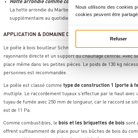
Hotte arrondie comme compartiment chauffe-plats
Nous utilisons des cookies po
La hotte arrondie du Marbella peut également bien servir de
cookies peuvent être partagé
supplémentaire au quotidien.
APPLICATION & DOMAINE D'UTILISATION
Refuser
Le poêle à bois bouilleur Schmitzker Marbella convient parfai
rayonnante directe et un support du chauffage central. Avec s
place même dans les petites pièces. Le poids de 130 kg nécess
personnes est recommandée.
Le poêle est classé comme
type de construction 1 (porte à 
multiple. Le raccordement tuyaux s'effectue par le haut avec
tuyau de fumée avec 250 mm de longueur, car le raccord se sit
est de 11 Pa.
Comme combustibles, le
bois et les briquettes de bois
sont 
offrent suffisamment de place pour les bûches de bois du co