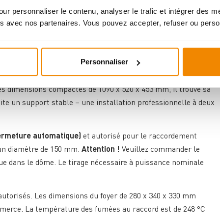
ur personnaliser le contenu, analyser le trafic et intégrer des 
 compartiment chauffe-plats et offre une utilité
s avec nos partenaires. Vous pouvez accepter, refuser ou perso
Personnaliser
tement aux espaces de vie qui nécessitent à la fois une chaleur
es dimensions compactes de 1090 x 520 x 453 mm, il trouve sa
ite un support stable – une installation professionnelle à deux
fermeture automatique)
et autorisé pour le raccordement
 un diamètre de 150 mm.
Attention !
Veuillez commander le
ue dans le dôme. Le tirage nécessaire à puissance nominale
autorisés. Les dimensions du foyer de 280 x 340 x 330 mm
mmerce. La température des fumées au raccord est de 248 °C