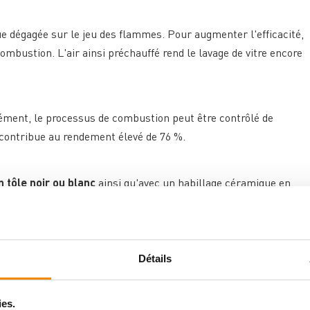
ue dégagée sur le jeu des flammes. Pour augmenter l'efficacité,
combustion. L'air ainsi préchauffé rend le lavage de vitre encore
rément, le processus de combustion peut être contrôlé de
contribue au rendement élevé de 76 %.
n tôle noir ou blanc
ainsi qu'avec un habillage céramique en
stocke particulièrement bien la chaleur et la restitue
Détails
lement les résidus de combustion. Cela facilite
ies.