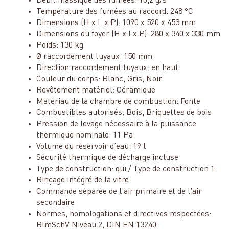
Débit massique des fumées: 10,2 g/s
Température des fumées au raccord: 248 °C
Dimensions (H x L x P): 1090 x 520 x 453 mm
Dimensions du foyer (H x l x P): 280 x 340 x 330 mm
Poids: 130 kg
Ø raccordement tuyaux: 150 mm
Direction raccordement tuyaux: en haut
Couleur du corps: Blanc, Gris, Noir
Revêtement matériel: Céramique
Matériau de la chambre de combustion: Fonte
Combustibles autorisés: Bois, Briquettes de bois
Pression de levage nécessaire à la puissance
thermique nominale: 11 Pa
Volume du réservoir d’eau: 19 l
Sécurité thermique de décharge incluse
Type de construction: qui / Type de construction 1
Rinçage intégré de la vitre
Commande séparée de l'air primaire et de l'air
secondaire
Normes, homologations et directives respectées:
BImSchV Niveau 2, DIN EN 13240