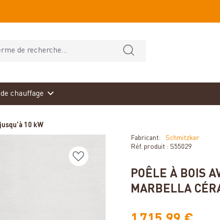
de chauffage
jusqu'à 10 kW
Fabricant:
Schmitzker
Réf. produit :
S55029
POÊLE À BOIS 
MARBELLA CÉR
1 715,99 €