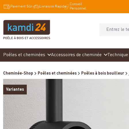
Conseil
recherche
Passer à la navigation principale
Paiement Sûr
Livraison Rapide
Personnel
Poêles et cheminées
Accessoires de cheminée
Technique 
Cheminée-Shop
Poêles et cheminées
Poêles à bois bouilleur
Variantes