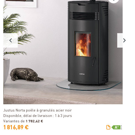
E
n
Détails
Justus Norta poêle à granulés acier noir
Disponible, délai de livraison : 1 à 3 jours
Variantes de
1 782,42 €
P
1 816,89 €