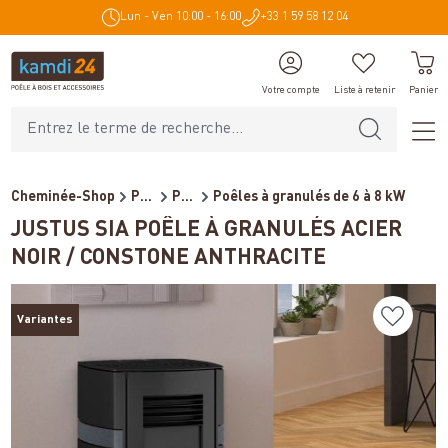
Lun - Ven 10:00 - 16:00
+33 1 59 58 12 04
tenu principal
Votre compte
Liste à retenir
Panier
Cheminée-Shop
Poêles et cheminées
Poêles à granulés / Cheminé...
Poêles à granulés de 6 à 8 kW
JUSTUS SIA POÊLE À GRANULÉS ACIER
NOIR / CONSTONE ANTHRACITE
Variantes