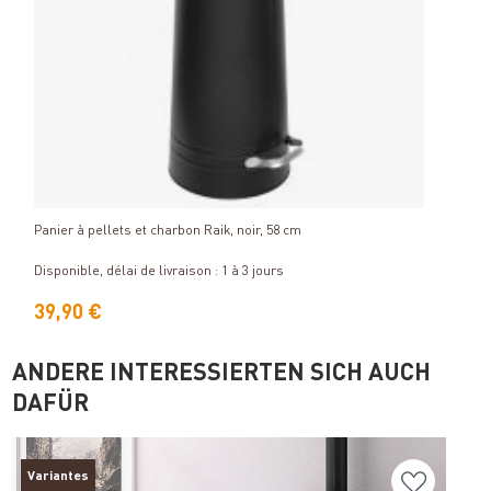
Détails
Panier à pellets et charbon Raik, noir, 58 cm
Plaqu
poudr
Dispon
Disponible, délai de livraison : 1 à 3 jours
Varia
39,90 €
124
ANDERE INTERESSIERTEN SICH AUCH
DAFÜR
Variantes